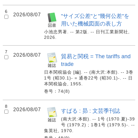
6
2026/08/07
"サイズ公差"と"幾何公差"を
用いた機械図面の表し方
小池忠男著. -- 第2版. -- 日刊工業新聞社,
2026.
7
2026/08/07
貿易と関税 = The tariffs and
trade
日本関税協会 [編]. -- (南大沢:本館). -- 3巻
1号 (昭30.1)- = 通巻22号 (昭30.1)-. -- 日
本関税協会, 1955.
巻号：74(8)
8
2026/08/07
すばる : 昴 : 文芸季刊誌
(南大沢:本館). -- 1号 (1970.夏)-39
号 (1979.2) ; 1巻1号 (1979.5)-. --
集英社, 1970.