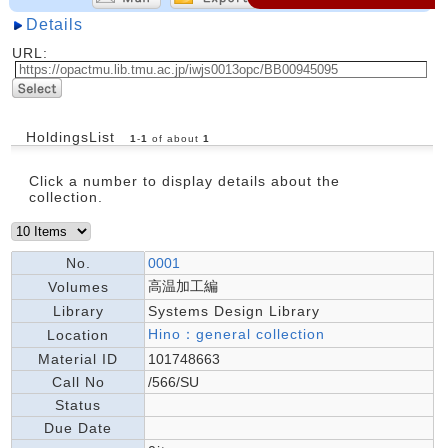
Details
URL:
HoldingsList
1
-
1
of about
1
Click a number to display details about the
collection.
No.
0001
高温加工編
Volumes
Library
Systems Design Library
Hino：general collection
Location
Material ID
101748663
Call No
/566/SU
Status
Due Date