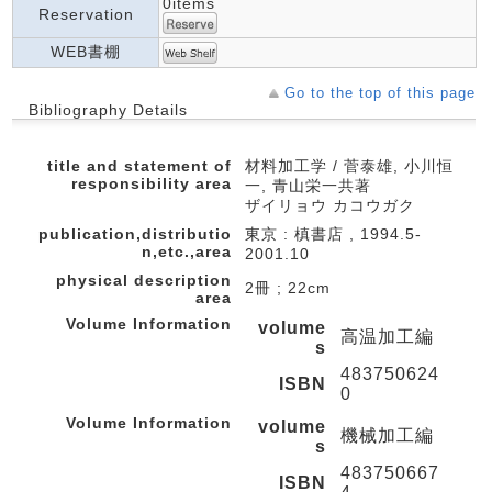
0items
Reservation
WEB書棚
Go to the top of this page
Bibliography Details
title and statement of
材料加工学 / 菅泰雄, 小川恒
responsibility area
一, 青山栄一共著
ザイリョウ カコウガク
publication,distributio
東京 : 槙書店 , 1994.5-
n,etc.,area
2001.10
physical description
2冊 ; 22cm
area
Volume Information
volume
高温加工編
s
483750624
ISBN
0
Volume Information
volume
機械加工編
s
483750667
ISBN