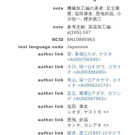
4
note
機械加工編の著者: 足立勝
重, 塩田康友, 恩地好晶, 小
川恒一, 櫻井惠三
note
参考文献: 高温加工編:
p[165]-167
NCID
BN10885963
text language code
Japanese
author link
菅, 泰雄||スガ, ヤスオ
<AU00706045>
author link
小川, 恒一||オガワ, コウイ
チ <AU00388480>
author link
青山, 栄一||アオヤマ, エイ
イチ <AU00624272>
author link
足立, 勝重||アダチ, カツシ
ゲ <AU00587953>
author link
塩田, 康友
シオダ, ヤストモ <>
author link
恩地, 好晶
オンチ, ヨシアキ <>
author link
桜井, 恵三(1947-)||サクラ