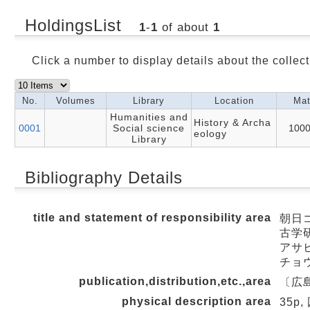
HoldingsList
1
-
1
of about
1
Click a number to display details about the collect
No.
Volumes
Library
Location
Mat
Humanities and
History & Archa
0001
Social science
100
eology
Library
Bibliography Details
title and statement of responsibility area
朝日
古学
アサヒ
チョ
publication,distribution,etc.,area
〔広島
physical description area
35p,