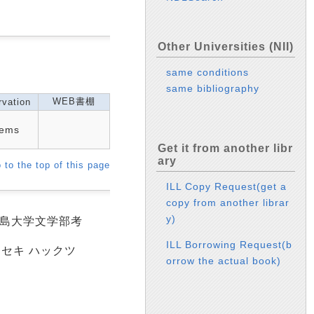
Other Universities (NII)
same conditions
same bibliography
WEB書棚
vation
tems
Get it from another libr
ary
 to the top of this page
ILL Copy Request(get a
copy from another librar
y)
広島大学文学部考
ILL Borrowing Request(b
イセキ ハックツ
orrow the actual book)