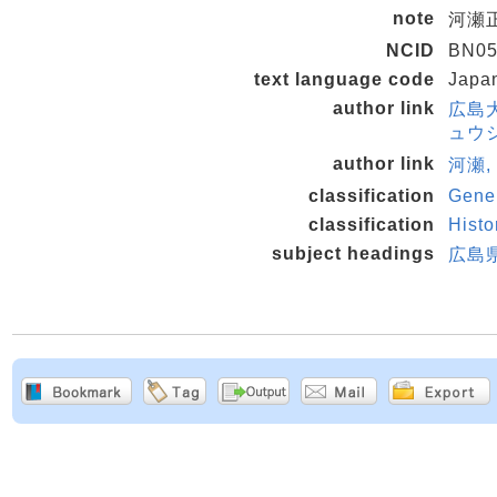
note
河瀬
NCID
BN05
text language code
Japa
author link
広島
ュウシ
author link
河瀬,
classification
Gener
classification
Hist
subject headings
広島県