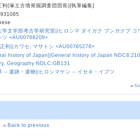
正利(塚土古墳発掘調査団団長)[執筆編集]
931085
nese
大学文学部考古学研究室||ヒロシマ ダイガク ブンガクブ コ
ツ <AU00768209>
 正利||カワセ, マサトシ <AU00765278>
al history of Japan||General history of Japan NDC8:210
ory. Geography NDLC:GB131
 -- 遺跡・遺物||ヒロシマケン -- イセキ・イブツ
Go
Back to previous