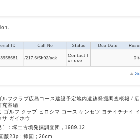
ion.
erial ID
Call No
Status
Due Date
Reser
Contact f
03958681
/217.6/Sh92/agk
0i
or use
Go
ゴルフクラブ広島コース建設予定地内遺跡発掘調査概報 / 
研究室編
 ゴルフ クラブ ヒロシマ コース ケンセツ ヨテイチナイ 
ウサ ガイホウ
〕 : 塚土古墳発掘調査団 , 1989.12
 図版23p : 挿図 ; 26cm