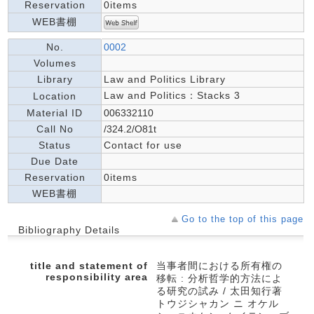
Reservation
0items
WEB書棚
No.
0002
Volumes
Library
Law and Politics Library
Law and Politics：Stacks 3
Location
Material ID
006332110
Call No
/324.2/O81t
Status
Contact for use
Due Date
Reservation
0items
WEB書棚
Go to the top of this page
Bibliography Details
title and statement of
当事者間における所有権の
responsibility area
移転 : 分析哲学的方法によ
る研究の試み / 太田知行著
トウジシャカン ニ オケル