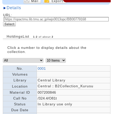
Details
URL:
HoldingsList
1
-
2
of about
2
Click a number to display details about the
collection.
No.
0001
Volumes
Library
Central Library
Central：B2Collection_Kurusu
Location
Material ID
007200846
Call No
/324.4/O81t
Status
In Library use only
Due Date