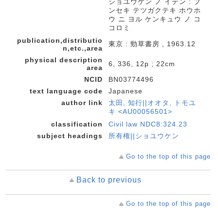
ショユウケン ノ イテン : ブ
ンセキ テツガクテキ ホウホ
ウ ニ ヨル ケンキュウ ノ コ
コロミ
publication,distributio
東京 : 勁草書房 , 1963.12
n,etc.,area
physical description
6, 336, 12p ; 22cm
area
NCID
BN03774496
text language code
Japanese
author link
太田, 知行||オオタ, トモユ
キ <AU00056501>
classification
Civil law NDC8:324.23
subject headings
所有権||ショユウケン
Go to the top of this page
Back to previous
Go to the top of this page