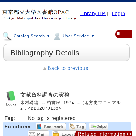
Library HP
|
Login
≡
Catalog Search ▼
User Service ▼
Bibliography Details
Back to previous
文献資料調査の実務
木村礎編. -- 柏書房, 1974. -- (地方史マニュアル ;
2). <BB02070138>
Tag:
No tag is registered
Functions:
Related Information<<