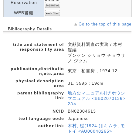
Reservation
WEB書棚
Go to the top of this page
Bibliography Details
title and statement of
文献資料調査の実務 / 木村
responsibility area
礎編
ブンケン シリョウ チョウサ
ノ ジツム
publication,distributio
東京 : 柏書房 , 1974.12
n,etc.,area
physical description
31, 359p ; 19cm
area
parent bibliography
地方史マニュアル||チホウシ
link
マニュアル <BB02070136>
2//a
NCID
BN02304613
text language code
Japanese
author link
木村, 礎(1924-)||キムラ, モ
トイ <AU00048265>