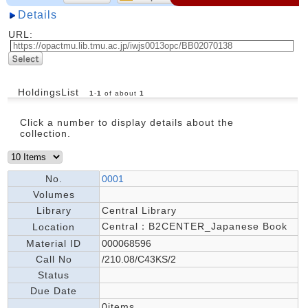
Details
URL:
HoldingsList
1
-
1
of about
1
Click a number to display details about the
collection.
No.
0001
Volumes
Library
Central Library
Central：B2CENTER_Japanese Book
Location
Material ID
000068596
Call No
/210.08/C43KS/2
Status
Due Date
0items