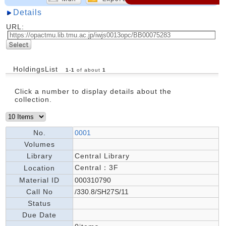
Details
URL:
HoldingsList
1
-
1
of about
1
Click a number to display details about the
collection.
No.
0001
Volumes
Library
Central Library
Central：3F
Location
Material ID
000310790
Call No
/330.8/SH27S/11
Status
Due Date