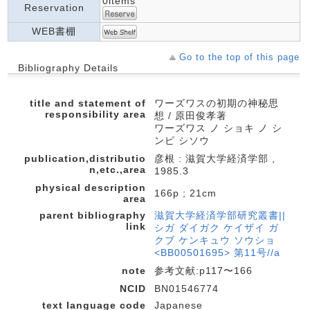
0items
Reservation
WEB書棚
Go to the top of this page
Bibliography Details
title and statement of
ワーズワスの初期の神秘思
responsibility area
想 / 原田俊孝著
ワーズワス ノ ショキ ノ シ
ンピ シソウ
publication,distributio
彦根 : 滋賀大学経済学部 ,
n,etc.,area
1985.3
physical description
166p ; 21cm
area
parent bibliography
滋賀大学経済学部研究叢書||
link
シガ ダイガク ケイザイ ガ
クブ ケンキュウ ソウショ
<BB00501695> 第11号//a
note
参考文献:p117〜166
NCID
BN01546774
text language code
Japanese