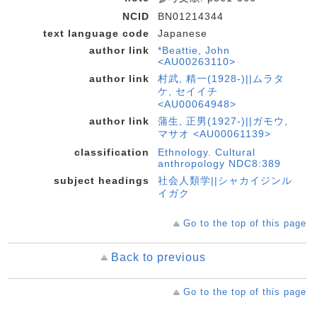
NCID
BN01214344
text language code
Japanese
author link
*Beattie, John
<AU00263110>
author link
村武, 精一(1928-)||ムラタ
ケ, セイイチ
<AU00064948>
author link
蒲生, 正男(1927-)||ガモウ,
マサオ <AU00061139>
classification
Ethnology. Cultural
anthropology NDC8:389
subject headings
社会人類学||シャカイジンル
イガク
Go to the top of this page
Back to previous
Go to the top of this page