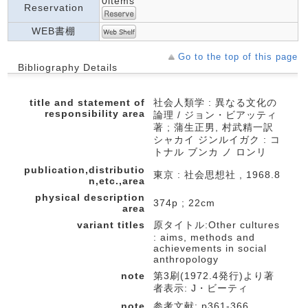
0items
Reservation
WEB書棚
Go to the top of this page
Bibliography Details
title and statement of
社会人類学 : 異なる文化の
responsibility area
論理 / ジョン・ビアッティ
著 ; 蒲生正男, 村武精一訳
シャカイ ジンルイガク : コ
トナル ブンカ ノ ロンリ
publication,distributio
東京 : 社会思想社 , 1968.8
n,etc.,area
physical description
374p ; 22cm
area
variant titles
原タイトル:Other cultures
: aims, methods and
achievements in social
anthropology
note
第3刷(1972.4発行)より著
者表示: J・ビーティ
note
参考文献: p361-366