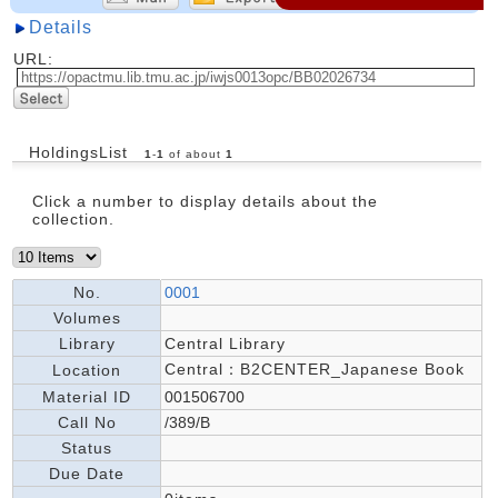
Details
URL:
HoldingsList
1
-
1
of about
1
Click a number to display details about the
collection.
No.
0001
Volumes
Library
Central Library
Central：B2CENTER_Japanese Book
Location
Material ID
001506700
Call No
/389/B
Status
Due Date