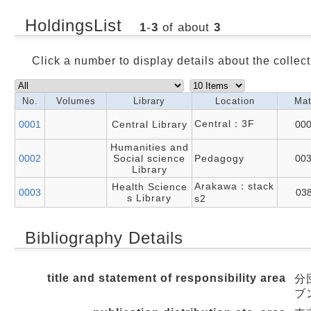
HoldingsList
1
-
3
of about
3
Click a number to display details about the collect
No.
Volumes
Library
Location
Mat
Central：3F
0001
Central Library
00
Humanities and
0002
Social science
Pedagogy
00
Library
Arakawa：stack
Health Science
0003
03
s Library
s2
Bibliography Details
title and statement of responsibility area
分
ブ