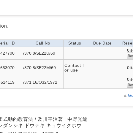
ion.
erial ID
Call No
Status
Due Date
Reser
0i
0427700
/370.8/SE22U/69
Contact f
3653070
/370.8/SE22M/69
0i
or use
0i
8514119
/371.16/O32/1972
Go
団式動的教育法 / 及川平治著 ; 中野光編
ンダンシキ ドウテキ キョウイクホウ