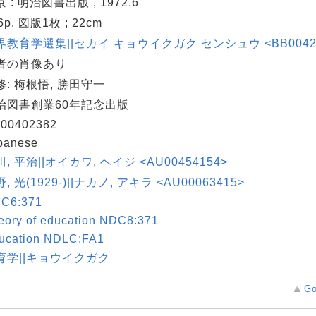
 : 明治図書出版 , 1972.6
6p, 図版1枚 ; 22cm
界教育学選集||セカイ キョウイクガク センシュウ <BB0042868
者の肖像あり
修: 梅根悟, 勝田守一
治図書創業60年記念出版
00402382
panese
, 平治||オイカワ, ヘイジ <AU00454154>
, 光(1929-)||ナカノ, アキラ <AU00063415>
C6:371
eory of education NDC8:371
ucation NDLC:FA1
育学||キョウイクガク
Go