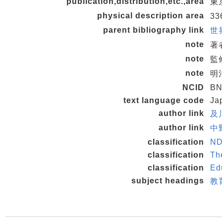
publication,distribution,etc.,area
東京
physical description area
33
parent bibliography link
世
note
著
note
監
note
明
NCID
BN
text language code
Ja
author link
及川
author link
中野
classification
ND
classification
Th
classification
Ed
subject headings
教