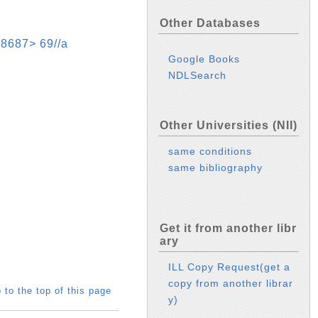
Other Databases
7> 69//a
Google Books
NDLSearch
Other Universities (NII)
same conditions
same bibliography
Get it from another libr
ary
ILL Copy Request(get a
copy from another librar
 to the top of this page
y)