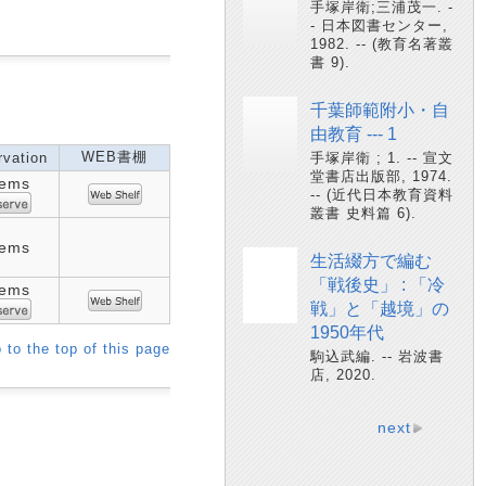
手塚岸衛;三浦茂一. -
- 日本図書センター,
1982. -- (教育名著叢
書 9).
千葉師範附小・自
由教育 --- 1
WEB書棚
vation
手塚岸衛 ; 1. -- 宣文
堂書店出版部, 1974.
tems
-- (近代日本教育資料
叢書 史料篇 6).
tems
生活綴方で編む
「戦後史」 : 「冷
tems
戦」と「越境」の
1950年代
 to the top of this page
駒込武編. -- 岩波書
店, 2020.
next