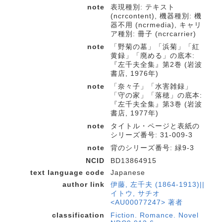
note
表現種別: テキスト
(ncrcontent), 機器種別: 機
器不用 (ncrmedia), キャリ
ア種別: 冊子 (ncrcarrier)
note
「野菊の墓」「浜菊」「紅
黄録」「廃める」の底本:
『左千夫全集』第2巻 (岩波
書店, 1976年)
note
「奈々子」「水害雑録」
「守の家」「落穂」の底本:
『左千夫全集』第3巻 (岩波
書店, 1977年)
note
タイトル・ページと表紙の
シリーズ番号: 31-009-3
note
背のシリーズ番号: 緑9-3
NCID
BD13864915
text language code
Japanese
author link
伊藤, 左千夫 (1864-1913)||
イトウ, サチオ
<AU00077247> 著者
classification
Fiction. Romance. Novel