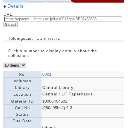
Details
URL:
HoldingsList
1
-
1
of about
1
Click a number to display details about the
collection.
No.
0001
Volumes
Library
Central Library
Central：1F Paperbacks
Location
Material ID
10006454592
Call No
/080/I95bs/g-9-3
Status
Due Date
0items