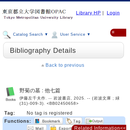
Library HP
|
Login
≡
Catalog Search ▼
User Service ▼
Bibliography Details
Back to previous
野菊の墓 : 他七篇
伊藤左千夫作. -- 岩波書店, 2025. -- (岩波文庫 ; 緑
(31)-009-3). <BB02450658>
Tag:
No tag is registered
Functions:
Related Information<<