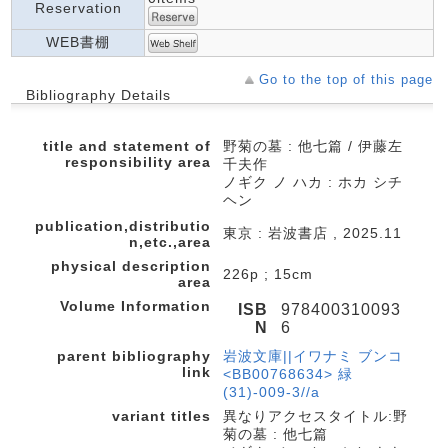
Reservation
WEB書棚
Go to the top of this page
Bibliography Details
title and statement of
野菊の墓 : 他七篇 / 伊藤左
responsibility area
千夫作
ノギク ノ ハカ : ホカ シチ
ヘン
publication,distributio
東京 : 岩波書店 , 2025.11
n,etc.,area
physical description
226p ; 15cm
area
Volume Information
ISB
978400310093
N
6
parent bibliography
岩波文庫||イワナミ ブンコ
link
<BB00768634> 緑
(31)-009-3//a
variant titles
異なりアクセスタイトル:野
菊の墓 : 他七篇