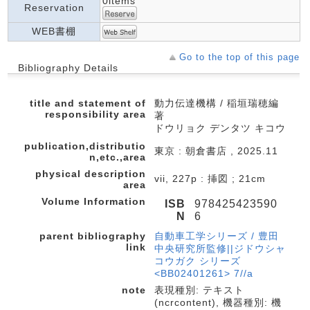
0items
Reservation
WEB書棚
Go to the top of this page
Bibliography Details
title and statement of
動力伝達機構 / 稲垣瑞穂編
responsibility area
著
ドウリョク デンタツ キコウ
publication,distributio
東京 : 朝倉書店 , 2025.11
n,etc.,area
physical description
vii, 227p : 挿図 ; 21cm
area
Volume Information
ISB
978425423590
N
6
parent bibliography
自動車工学シリーズ / 豊田
link
中央研究所監修||ジドウシャ
コウガク シリーズ
<BB02401261> 7//a
note
表現種別: テキスト
(ncrcontent), 機器種別: 機