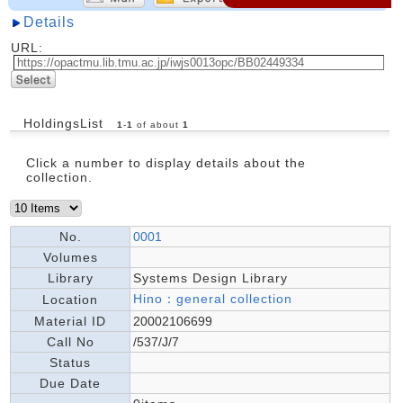
Details
URL:
HoldingsList
1
-
1
of about
1
Click a number to display details about the
collection.
No.
0001
Volumes
Library
Systems Design Library
Hino：general collection
Location
Material ID
20002106699
Call No
/537/J/7
Status
Due Date