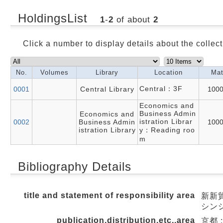
HoldingsList
1
-
2
of about
2
Click a number to display details about the collect
No.
Volumes
Library
Location
Mat
Central：3F
0001
Central Library
100
Economics and
Business Admin
Economics and
istration Librar
0002
Business Admin
100
istration Library
y：Reading roo
m
Bibliography Details
title and statement of responsibility area
新新貿
シンシ
publication,distribution,etc.,area
京都 