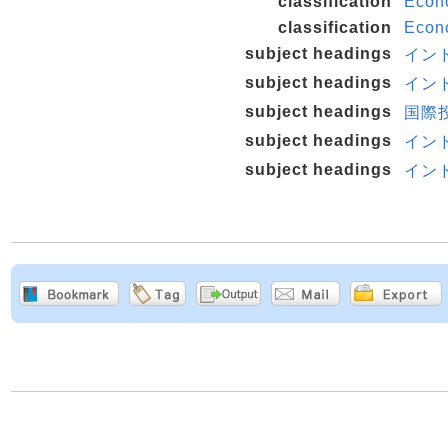
classification
Econo
classification
Econ
subject headings
インド
subject headings
インド
subject headings
国際
subject headings
インド
subject headings
インド