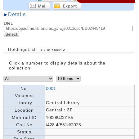
Details
URL:
HoldingsList
1
-
2
of about
2
Click a number to display details about the
collection.
No.
0001
Volumes
Library
Central Library
Central：3F
Location
Material ID
10006400155
Call No
/428.4/E51d/2025
Status