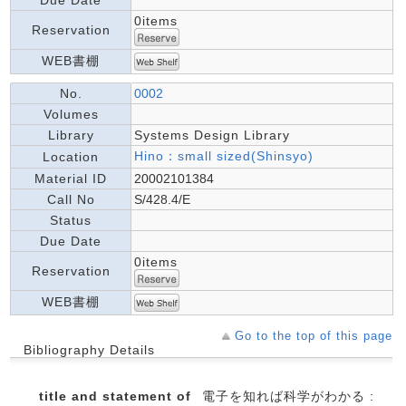
Due Date
0items
Reservation
WEB書棚
No.
0002
Volumes
Library
Systems Design Library
Hino：small sized(Shinsyo)
Location
Material ID
20002101384
Call No
S/428.4/E
Status
Due Date
0items
Reservation
WEB書棚
Go to the top of this page
Bibliography Details
title and statement of
電子を知れば科学がわかる :