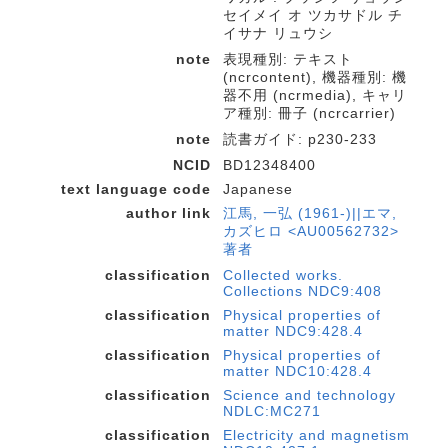
セイメイ オ ツカサドル チ
イサナ リュウシ
note
表現種別: テキスト
(ncrcontent), 機器種別: 機
器不用 (ncrmedia), キャリ
ア種別: 冊子 (ncrcarrier)
note
読書ガイド: p230-233
NCID
BD12348400
text language code
Japanese
author link
江馬, 一弘 (1961-)||エマ,
カズヒロ <AU00562732>
著者
classification
Collected works.
Collections NDC9:408
classification
Physical properties of
matter NDC9:428.4
classification
Physical properties of
matter NDC10:428.4
classification
Science and technology
NDLC:MC271
classification
Electricity and magnetism