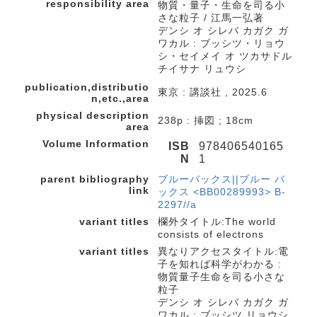
responsibility area
物質・量子・生命を司る小
さな粒子 / 江馬一弘著
デンシ オ シレバ カガク ガ
ワカル : ブッシツ・リョウ
シ・セイメイ オ ツカサドル
チイサナ リュウシ
publication,distributio
東京 : 講談社 , 2025.6
n,etc.,area
physical description
238p : 挿図 ; 18cm
area
Volume Information
ISB
978406540165
N
1
parent bibliography
ブルーバックス||ブルー バ
link
ックス <BB00289993> B-
2297//a
variant titles
欄外タイトル:The world
consists of electrons
variant titles
異なりアクセスタイトル:電
子を知れば科学がわかる :
物質量子生命を司る小さな
粒子
デンシ オ シレバ カガク ガ
ワカル : ブッシツ リョウシ