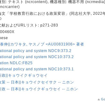
別: テキスト (ncrcontent), 機器種別: 機器不用 (ncrmedi
crcarrier)
論文「学校教育行政における政策変容」(同志社大学, 2022
の
献およびURLリスト: p271-283
00460X
nese
 泰伸||カワキタ, ヤスノブ <AU00831906> 著者
tional policy and system NDC9:373.2
tional policy and system NDC10:373.2
ation NDLC:FB25
tional policy and system NDC10:373.1
行政||キョウイクギョウセイ
策 -- 日本||キョウイクセイサク -- ニホン
政 -- 日本||キョウイクギョウセイ -- ニホン
Go