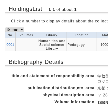
HoldingsList
1
-
1
of about
1
Click a number to display details about the collect
No.
Volumes
Library
Location
Mat
Humanities and
0001
Social science
Pedagogy
100
Library
Bibliography Details
title and statement of responsibility area
学校
ガッ
publication,distribution,etc.,area
京都 :
physical description area
iv, 2
Volume Information
ISB