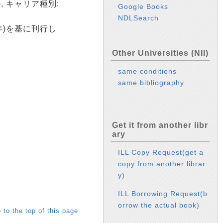
a), キャリア種別:
Google Books
NDLSearch
年)を基に刊行し
Other Universities (NII)
same conditions
same bibliography
Get it from another libr
ary
ILL Copy Request(get a
copy from another librar
y)
ILL Borrowing Request(b
orrow the actual book)
 to the top of this page