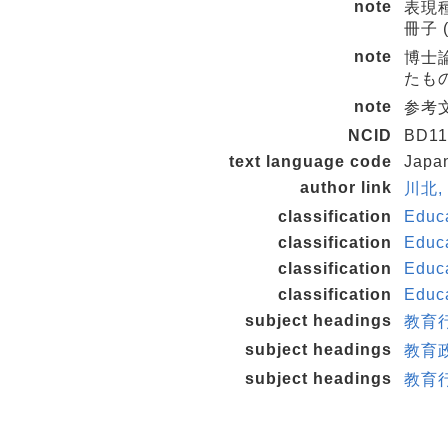
note
表現種
冊子 (n
note
博士
たも
note
参考文
NCID
BD11
text language code
Japa
author link
川北,
classification
Educa
classification
Educa
classification
Educ
classification
Educa
subject headings
教育
subject headings
教育政
subject headings
教育行