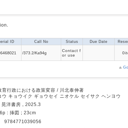
ion.
erial ID
Call No
Status
Due Date
Reser
Contact f
06468021
/373.2/Ka94g
0i
or use
Go
教育行政における政策変容 / 川北泰伸著
コウ キョウイク ギョウセイ ニオケル セイサク ヘンヨウ
 晃洋書房 , 2025.3
86p : 挿図 ; 23cm
N
9784771039056