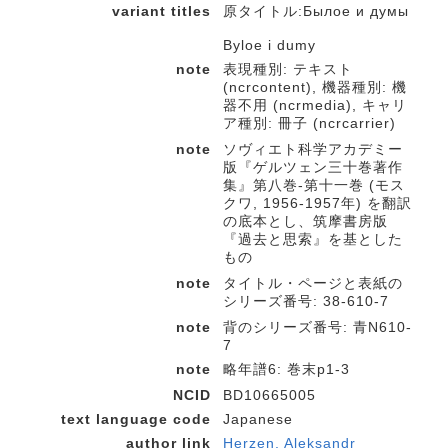
variant titles
原タイトル:Былое и думы
Byloe i dumy
note
表現種別: テキスト
(ncrcontent), 機器種別: 機
器不用 (ncrmedia), キャリ
ア種別: 冊子 (ncrcarrier)
note
ソヴィエト科学アカデミー
版『ゲルツェン三十巻著作
集』第八巻-第十一巻 (モス
クワ, 1956-1957年) を翻訳
の底本とし、筑摩書房版
『過去と思索』を基とした
もの
note
タイトル・ページと表紙の
シリーズ番号: 38-610-7
note
背のシリーズ番号: 青N610-
7
note
略年譜6: 巻末p1-3
NCID
BD10665005
text language code
Japanese
author link
Herzen, Aleksandr