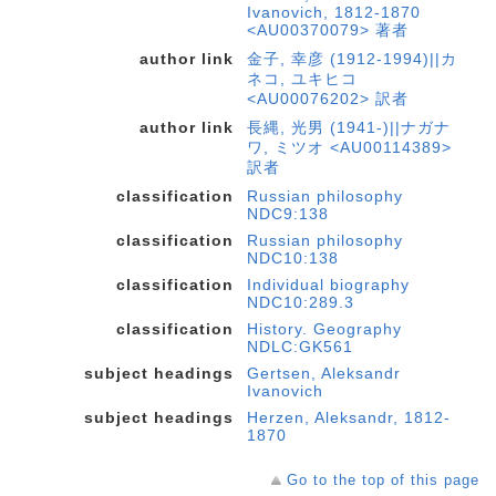
Ivanovich, 1812-1870
<AU00370079> 著者
author link
金子, 幸彦 (1912-1994)||カ
ネコ, ユキヒコ
<AU00076202> 訳者
author link
長縄, 光男 (1941-)||ナガナ
ワ, ミツオ <AU00114389>
訳者
classification
Russian philosophy
NDC9:138
classification
Russian philosophy
NDC10:138
classification
Individual biography
NDC10:289.3
classification
History. Geography
NDLC:GK561
subject headings
Gertsen, Aleksandr
Ivanovich
subject headings
Herzen, Aleksandr, 1812-
1870
Go to the top of this page