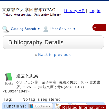
Library HP
|
Login
≡
Catalog Search ▼
User Service ▼
Bibliography Details
Back to previous
過去と思索
ゲルツェン著 ; 金子幸彦, 長縄光男訳 ; 6. -- 岩波書
店, 2025. -- (岩波文庫 ; 青N(38)-610-7).
<BB02441849>
Tag:
No tag is registered
Functions:
Related Information<<