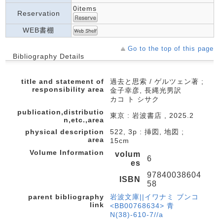
0items
Reservation
WEB書棚
Go to the top of this page
Bibliography Details
title and statement of
過去と思索 / ゲルツェン著 ;
responsibility area
金子幸彦, 長縄光男訳
カコ ト シサク
publication,distributio
東京 : 岩波書店 , 2025.2
n,etc.,area
physical description
522, 3p : 挿図, 地図 ;
area
15cm
Volume Information
volum
6
es
97840038604
ISBN
58
parent bibliography
岩波文庫||イワナミ ブンコ
link
<BB00768634> 青
N(38)-610-7//a