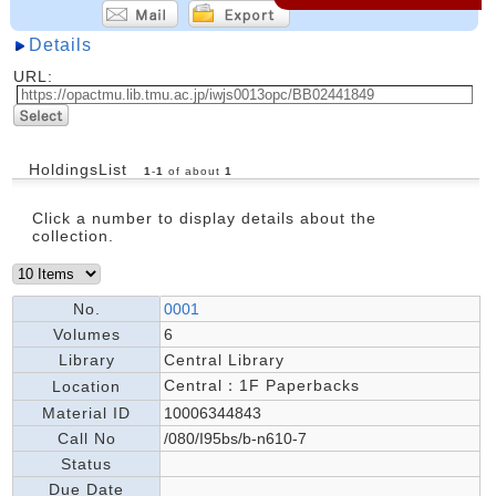
Details
URL:
HoldingsList
1
-
1
of about
1
Click a number to display details about the
collection.
No.
0001
Volumes
6
Library
Central Library
Central：1F Paperbacks
Location
Material ID
10006344843
Call No
/080/I95bs/b-n610-7
Status
Due Date