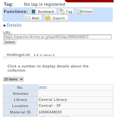
Tag:
No tag is registered
Functions:
Details
URL:
HoldingsList
1
-
1
of about
1
Click a number to display details about the
collection.
No.
0001
Volumes
Library
Central Library
Central：3F
Location
Material ID
10006348033