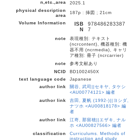
n,etc.,area
2025.1
physical description
187p : 挿図 ; 21cm
area
Volume Information
ISB
978486283387
N
7
note
表現種別: テキスト
(ncrcontent), 機器種別: 機
器不用 (ncrmedia), キャリ
ア種別: 冊子 (ncrcarrier)
note
参考文献あり
NCID
BD1002450X
text language code
Japanese
author link
關谷, 武司||セキヤ, タケシ
<AU00774121> 編者
author link
吉田, 夏帆 (1992-)||ヨシダ,
ナツホ <AU00818178> 編
者
author link
江嵜, 那留穂||エザキ, ナル
ホ <AU00827566> 編者
classification
Curriculums. Methods of
instruction and study