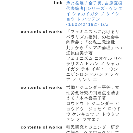
link
承と発展 / 金子勇, 吉原直樹
代表編者||シリーズ・ゲンダ
イ シャカイガク ノ ケイシ
ョウ ト ハッテン
<BB02424162> 1//a
contents of works
「フェミニズムにおけるリ
ベラリズム批判」の社会学
的意義 : 「公私二元論批
判」から「ケアの倫理」へ /
江原由美子著
フェミニズム ニオケル リベ
ラリズム ヒハン ノ シャカ
イガク テキ イギ : コウシ
ニゲンロン ヒハン カラ ケ
ア ノ リンリ エ
contents of works
労働とジェンダー平等 : 女
性労働研究の到達点を踏ま
えて / 木本喜美子著
ロウドウ ト ジェンダー ビ
ョウドウ : ジョセイ ロウド
ウ ケンキュウ ノ トウタツ
テン オ フマエテ
contents of works
移民研究とジェンダー研究
の統合 : ケアワークとして