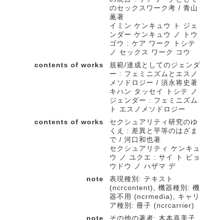
のセックスワーク考 / 青山
薫著
イミン ケンキュウ ト ジェ
ンダー ケンキュウ ノ トウ
ゴウ : ケア ワーク トシテ
ノ セックス ワーク コウ
contents of works
規範/達成としてのジェンダ
ー : フェミニズムとエスノ
メソドロジー / 須永将史著
キハン タッセイ トシテ ノ
ジェンダー : フェミニズム
ト エスノメソドロジー
contents of works
セクシュアリティ研究のゆ
くえ : 差異と平等のはざま
で / 河口和也著
セクシュアリティ ケンキュ
ウ ノ ユクエ : サイ ト ビョ
ウドウ ノ ハザマ デ
note
表現種別: テキスト
(ncrcontent), 機器種別: 機
器不用 (ncrmedia), キャリ
ア種別: 冊子 (ncrcarrier)
note
その他の著者: 木本喜美子,