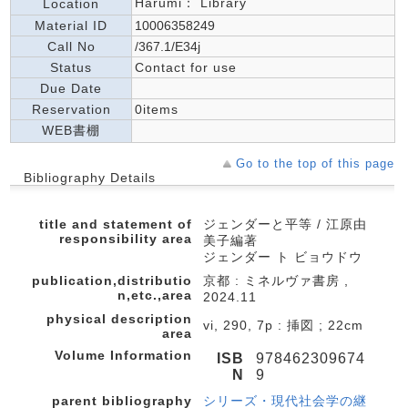
Harumi： Library
Location
Material ID
10006358249
Call No
/367.1/E34j
Status
Contact for use
Due Date
Reservation
0items
WEB書棚
Go to the top of this page
Bibliography Details
title and statement of
ジェンダーと平等 / 江原由
responsibility area
美子編著
ジェンダー ト ビョウドウ
publication,distributio
京都 : ミネルヴァ書房 ,
n,etc.,area
2024.11
physical description
vi, 290, 7p : 挿図 ; 22cm
area
Volume Information
ISB
978462309674
N
9
parent bibliography
シリーズ・現代社会学の継