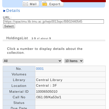
Details
URL:
HoldingsList
1
-
5
of about
5
Click a number to display details about the
collection.
No.
0001
Volumes
Library
Central Library
Central：3F
Location
Material ID
10006505010
Call No
/361.08/Ka53s/1
Status
Due Date