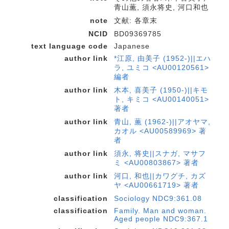
青山薫, 須永将史, 河口和也
note
文献: 各章末
NCID
BD09369785
text language code
Japanese
author link
*江原, 由美子 (1952-)||エハ
ラ, ユミコ <AU00120561>
編者
author link
木本, 喜美子 (1950-)||キモ
ト, キミコ <AU00140051>
著者
author link
青山, 薫 (1962-)||アオヤマ,
カオル <AU00589969> 著
者
author link
須永, 将史||スナガ, マサフ
ミ <AU00803867> 著者
author link
河口, 和也||カワグチ, カズ
ヤ <AU00661719> 著者
classification
Sociology NDC9:361.08
classification
Family. Man and woman.
Aged people NDC9:367.1