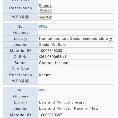
0items
Reservation
WEB書棚
No.
0002
Volumes
Library
Humanities and Social science Library
Location
Social Welfare
Material ID
10006545330
Call No
/361.08/Ka53s/1
Status
Contact for use
Due Date
Reservation
0items
WEB書棚
No.
0003
Volumes
Library
Law and Politics Library
Law and Politics：Faculty_New
Location
Material ID
10006329687