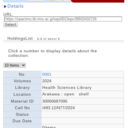
Details
URL:
HoldingsList
1
-
1
of about
1
Click a number to display details about the
collection.
No.
0001
Volumes
2024
Library
Health Sciences Library
Arakawa：open shelf
Location
Material ID
30000687095
Call No
/493.12/N77/2024
Status
Due Date
0items