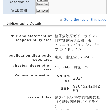
Reservation
WEB書棚
Go to the top of this page
Bibliography Details
title and statement of
糖尿病診療ガイドライン /
responsibility area
日本糖尿病学会編・著
トウニョウビョウ シンリョ
ウ ガイドライン
publication,distributio
東京 : 南江堂 , 2024.5
n,etc.,area
physical description
44, 534p : 挿図 ; 26cm
area
Volume Information
volum
2024
es
97845242042
ISBN
50
variant titles
原タイトル:科学的根拠に基
づく糖尿病診療ガイドライ
ン