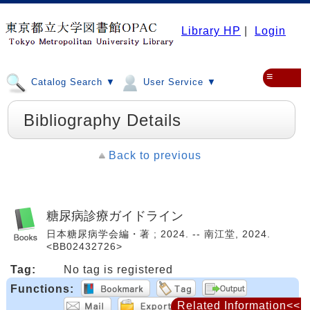
Library HP
|
Login
≡
Catalog Search ▼
User Service ▼
Bibliography Details
Back to previous
糖尿病診療ガイドライン
日本糖尿病学会編・著 ; 2024. -- 南江堂, 2024.
<BB02432726>
Tag:
No tag is registered
Functions:
Related Information<<