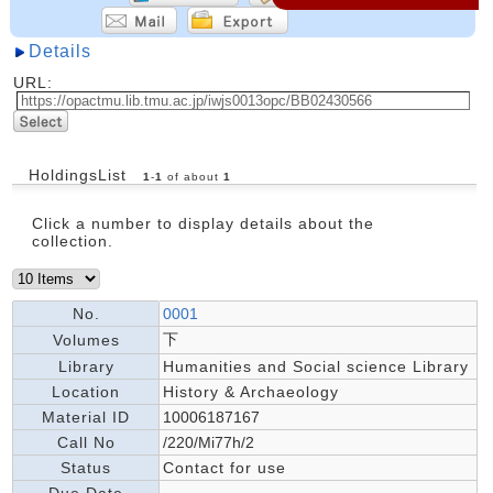
Details
URL:
HoldingsList
1
-
1
of about
1
Click a number to display details about the
collection.
No.
0001
下
Volumes
Library
Humanities and Social science Library
Location
History & Archaeology
Material ID
10006187167
Call No
/220/Mi77h/2
Status
Contact for use