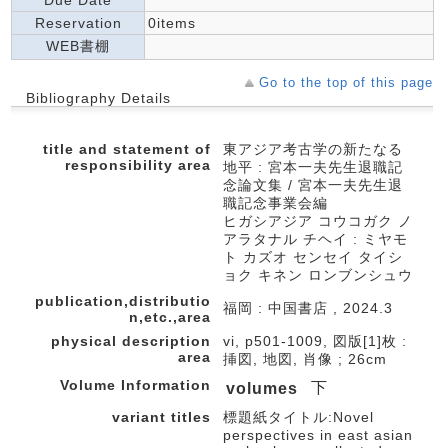
Due Date
Reservation
0items
WEB書棚
Go to the top of this page
Bibliography Details
title and statement of
東アジア考古学の新たなる
responsibility area
地平 : 宮本一夫先生退職記
念論文集 / 宮本一夫先生退
職記念事業会編
ヒガシアジア コウコガク ノ
アラタナル チヘイ : ミヤモ
ト カズオ センセイ タイシ
ョク キネン ロンブンシュウ
publication,distributio
福岡 : 中国書店 , 2024.3
n,etc.,area
physical description
vi, p501-1009, 図版[1]枚 :
area
挿図, 地図, 肖像 ; 26cm
Volume Information
下
volumes
variant titles
標題紙タイトル:Novel
perspectives in east asian