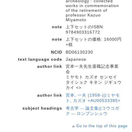
archeology : collected
works in commemoration
of the retirement of
professor Kazuo
Miyamoto
note
上下セットのISBN:
9784903316772
note
上下セットの価格: 16000円
+税
NCID
BD06130230
text language code
Japanese
author link
宮本一夫先生退職記念事業
会
ミヤモト カズオ センセイ
タイショク キネン ジギョウ
カイ <>
author link
宮本, 一夫 (1958-)||ミヤモ
ト, カズオ <AU00533385>
subject headings
考古学 -- 論文集||コウコガ
ク -- ロンブンシュウ
Go to the top of this page