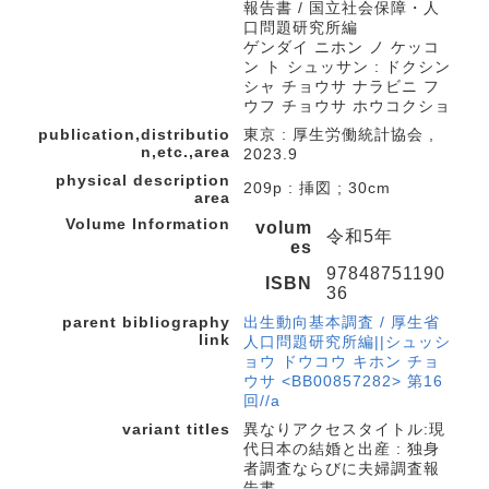
報告書 / 国立社会保障・人
口問題研究所編
ゲンダイ ニホン ノ ケッコ
ン ト シュッサン : ドクシン
シャ チョウサ ナラビニ フ
ウフ チョウサ ホウコクショ
publication,distributio
東京 : 厚生労働統計協会 ,
n,etc.,area
2023.9
physical description
209p : 挿図 ; 30cm
area
Volume Information
volum
令和5年
es
97848751190
ISBN
36
parent bibliography
出生動向基本調査 / 厚生省
link
人口問題研究所編||シュッシ
ョウ ドウコウ キホン チョ
ウサ <BB00857282> 第16
回//a
variant titles
異なりアクセスタイトル:現
代日本の結婚と出産 : 独身
者調査ならびに夫婦調査報
告書