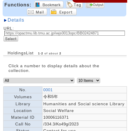
Functions:
Details
URL:
HoldingsList
1
-
2
of about
2
Click a number to display details about the
collection.
No.
0001
令和5年
Volumes
Library
Humanities and Social science Library
Location
Social Welfare
Material ID
10006116371
Call No
/334.3/Ko49g/2023
Status
Contact for use