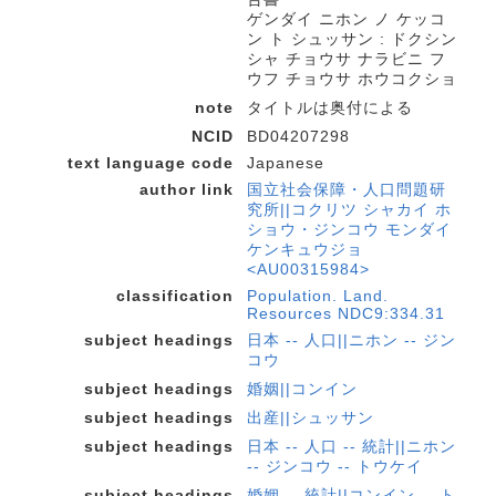
ゲンダイ ニホン ノ ケッコ
ン ト シュッサン : ドクシン
シャ チョウサ ナラビニ フ
ウフ チョウサ ホウコクショ
note
タイトルは奥付による
NCID
BD04207298
text language code
Japanese
author link
国立社会保障・人口問題研
究所||コクリツ シャカイ ホ
ショウ・ジンコウ モンダイ
ケンキュウジョ
<AU00315984>
classification
Population. Land.
Resources NDC9:334.31
subject headings
日本 -- 人口||ニホン -- ジン
コウ
subject headings
婚姻||コンイン
subject headings
出産||シュッサン
subject headings
日本 -- 人口 -- 統計||ニホン
-- ジンコウ -- トウケイ
subject headings
婚姻 -- 統計||コンイン -- ト