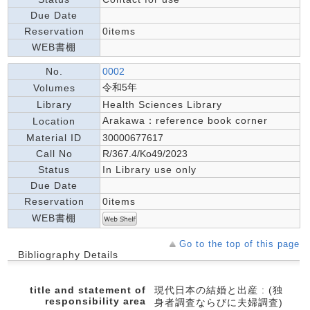
Due Date
Reservation
0items
WEB書棚
No.
0002
令和5年
Volumes
Library
Health Sciences Library
Arakawa：reference book corner
Location
Material ID
30000677617
Call No
R/367.4/Ko49/2023
Status
In Library use only
Due Date
Reservation
0items
WEB書棚
Go to the top of this page
Bibliography Details
title and statement of
現代日本の結婚と出産 : (独
responsibility area
身者調査ならびに夫婦調査)