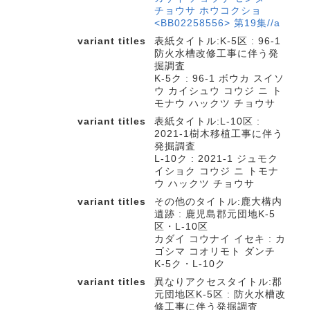
チョウサ ホウコクショ
<BB02258556> 第19集//a
variant titles
表紙タイトル:K-5区 : 96-1
防火水槽改修工事に伴う発
掘調査
K-5ク : 96-1 ボウカ スイソ
ウ カイシュウ コウジ ニ ト
モナウ ハックツ チョウサ
variant titles
表紙タイトル:L-10区 :
2021-1樹木移植工事に伴う
発掘調査
L-10ク : 2021-1 ジュモク
イショク コウジ ニ トモナ
ウ ハックツ チョウサ
variant titles
その他のタイトル:鹿大構内
遺跡 : 鹿児島郡元団地K-5
区・L-10区
カダイ コウナイ イセキ : カ
ゴシマ コオリモト ダンチ
K-5ク・L-10ク
variant titles
異なりアクセスタイトル:郡
元団地区K-5区 : 防火水槽改
修工事に伴う発掘調査