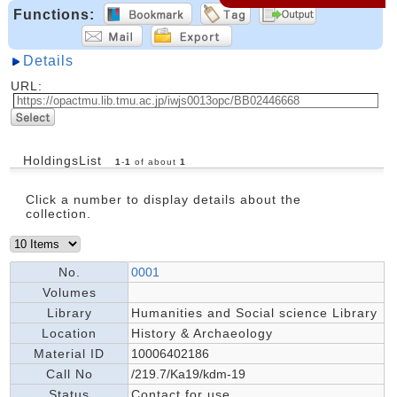
Functions:
Details
URL:
HoldingsList
1
-
1
of about
1
Click a number to display details about the
collection.
No.
0001
Volumes
Library
Humanities and Social science Library
Location
History & Archaeology
Material ID
10006402186
Call No
/219.7/Ka19/kdm-19
Status
Contact for use