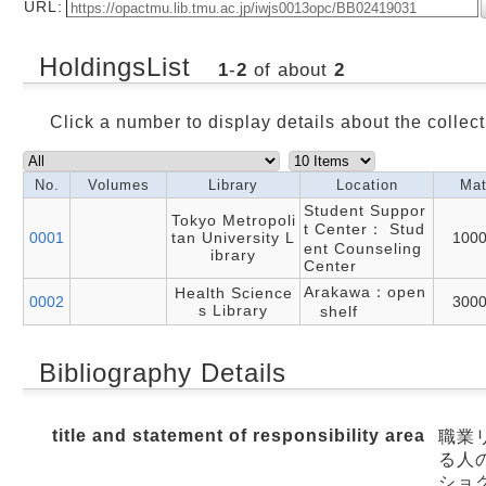
URL:
HoldingsList
1
-
2
of about
2
Click a number to display details about the collect
No.
Volumes
Library
Location
Mat
Student Suppor
Tokyo Metropoli
t Center： Stud
0001
tan University L
100
ent Counseling
ibrary
Center
Arakawa：open
Health Science
0002
300
s Library
shelf
Bibliography Details
title and statement of responsibility area
職業
る人の
ショ