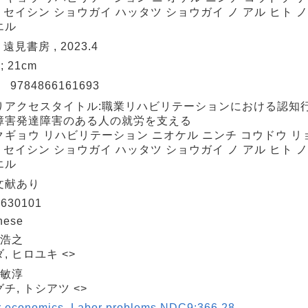
: セイシン ショウガイ ハッタツ ショウガイ ノ アル ヒト 
エル
 遠見書房 , 2023.4
 ; 21cm
N
9784866161693
りアクセスタイトル:職業リハビリテーションにおける認知行
障害発達障害のある人の就労を支える
クギョウ リハビリテーション ニオケル ニンチ コウドウ リ
: セイシン ショウガイ ハッタツ ショウガイ ノ アル ヒト 
エル
文献あり
630101
nese
 浩之
, ヒロユキ <>
 敏淳
チ, トシアツ <>
r economics. Labor problems NDC9:366.28