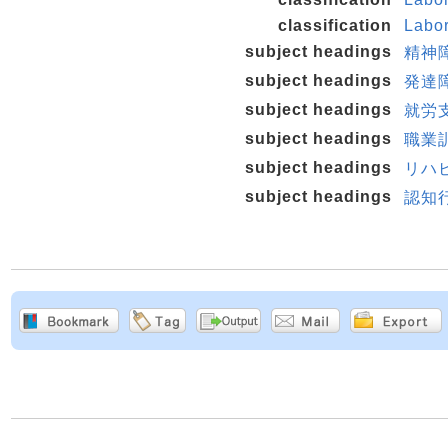
classification
Labo
subject headings
精神
subject headings
発達
subject headings
就労支
subject headings
職業
subject headings
リハ
subject headings
認知