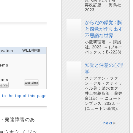
再改訂版. -- 海鳥社,
2023.
からだの錯覚 : 脳
と感覚が作り出す
不思議な世界
小鷹研理著. -- 講談
社, 2023. -- (ブルー
WEB書棚
vation
バックス ; B-2228).
tems
知覚と注意の心理
学
ステファン・ファ
tems
ン・デル・スティッ
ヘル著 ; 清水寛之,
井上智義監訳 ; 藤井
 to the top of this page
良江訳. -- ニュート
ンプレス, 2023. --
(ニュートン新書).
害・発達障害のあ
next
ョウホウ ノ ジッ