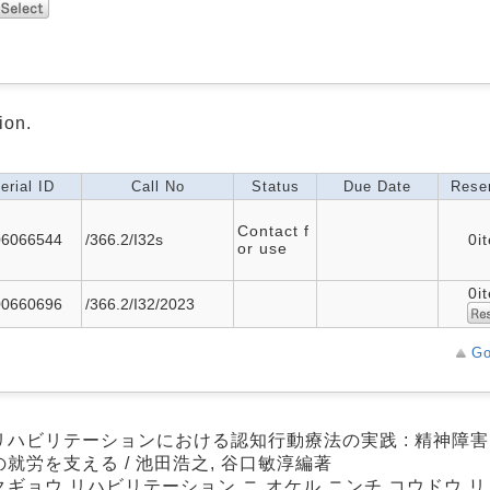
ion.
erial ID
Call No
Status
Due Date
Reser
Contact f
06066544
/366.2/I32s
0i
or use
0i
00660696
/366.2/I32/2023
Go
リハビリテーションにおける認知行動療法の実践 : 精神障
就労を支える / 池田浩之, 谷口敏淳編著
クギョウ リハビリテーション ニ オケル ニンチ コウドウ リ