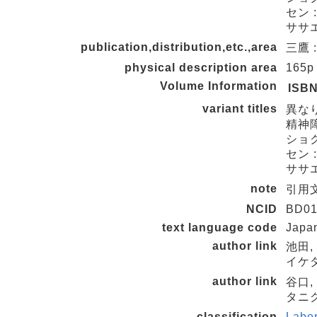
セン 
ササ
publication,distribution,etc.,area
三鷹 :
physical description area
165p
Volume Information
ISB
variant titles
異な
精神
ショ
セン 
ササ
note
引用
NCID
BD01
text language code
Japa
author link
池田,
イケダ
author link
谷口,
タニグ
classification
Labo