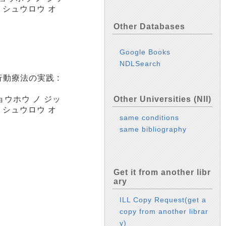
ノ シュウロウ オ
Other Databases
Google Books
NDLSearch
動療法の実践 :
ョウホウ ノ ジッ
Other Universities (NII)
ノ シュウロウ オ
same conditions
same bibliography
Get it from another libr
ary
ILL Copy Request(get a
copy from another librar
y)