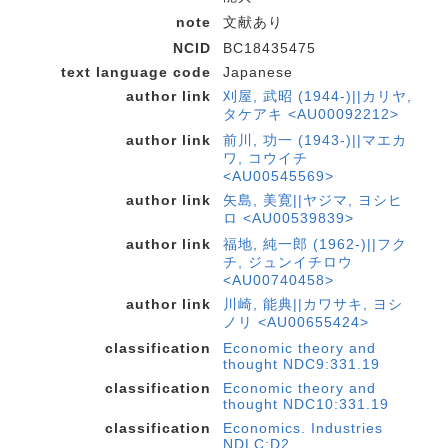
note
文献あり
NCID
BC18435475
text language code
Japanese
author link
刈屋, 武昭 (1944-)||カリヤ,
タケアキ <AU00092212>
author link
前川, 功一 (1943-)||マエカ
ワ, コウイチ
<AU00545569>
author link
矢島, 美寛||ヤジマ, ヨシヒ
ロ <AU00539839>
author link
福地, 純一郎 (1962-)||フク
チ, ジュンイチロウ
<AU00740458>
author link
川崎, 能典||カワサキ, ヨシ
ノリ <AU00655424>
classification
Economic theory and
thought NDC9:331.19
classification
Economic theory and
thought NDC10:331.19
classification
Economics. Industries
NDLC:D2