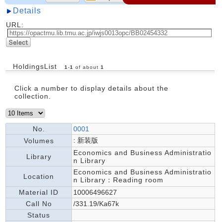
Details
URL:
HoldingsList
1
-
1
of about
1
Click a number to display details about the
collection.
No.
0001
: 新装版
Volumes
Economics and Business Administratio
Library
n Library
Economics and Business Administratio
Location
n Library：Reading room
Material ID
10006496627
Call No
/331.19/Ka67k
Status