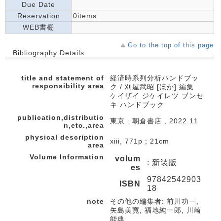
Due Date
Reservation
0items
WEB書棚
Go to the top of this page
Bibliography Details
title and statement of
経済時系列分析ハンドブッ
responsibility area
ク / 刈屋武昭 [ほか] 編集
ケイザイ ジケイレツ ブンセ
キ ハンドブック
publication,distributio
東京 : 朝倉書店 , 2022.11
n,etc.,area
physical description
xiii, 771p ; 21cm
area
Volume Information
volum
: 新装版
es
97842542903
ISBN
18
note
その他の編集者: 前川功一,
矢島美寛, 福地純一郎, 川崎
能典