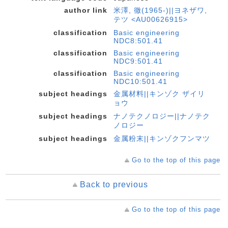
author link
米澤, 徹(1965-)||ヨネザワ,
テツ <AU00626915>
classification
Basic engineering
NDC8:501.41
classification
Basic engineering
NDC9:501.41
classification
Basic engineering
NDC10:501.41
subject headings
金属材料||キンゾク ザイリ
ョウ
subject headings
ナノテクノロジー||ナノテク
ノロジー
subject headings
金属粉末||キンゾクフンマツ
Go to the top of this page
Back to previous
Go to the top of this page