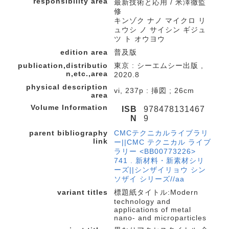
responsibility area
最新技術と応用 / 米澤徹監
修
キンゾク ナノ マイクロ リ
ュウシ ノ サイシン ギジュ
ツ ト オウヨウ
edition area
普及版
publication,distributio
東京 : シーエムシー出版 ,
n,etc.,area
2020.8
physical description
vi, 237p : 挿図 ; 26cm
area
Volume Information
ISB
978478131467
N
9
parent bibliography
CMCテクニカルライブラリ
link
ー||CMC テクニカル ライブ
ラリー <BB00773226>
741 . 新材料・新素材シリ
ーズ||シンザイリョウ シン
ソザイ シリーズ//aa
variant titles
標題紙タイトル:Modern
technology and
applications of metal
nano- and microparticles