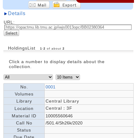
Details
URL:
HoldingsList
1
-
2
of about
2
Click a number to display details about the
collection.
No.
0001
Volumes
Library
Central Library
Central：3F
Location
Material ID
10005560646
Call No
/501.4/Sh26k/2020
Status
Due Date