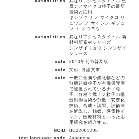
variant titles
異なりアクセスタイトル:金
属ナノマイクロ粒子の最新
技術と応用
キンゾク ナノ マイクロ リ
ュウシ ノ サイシン ギジュ
ツ ト オウヨウ
variant titles
異なりアクセスタイトル:新
材料新素材シリーズ
シンザイリョウ シンソザイ
シリーズ
note
2013年刊の普及版
note
文献: 各論文末
note
一般に金属や酸化物などの
無機超微粒子が有機保護層
で被覆されているナノ粒
子。各種金属ナノ粒子の構
造制御技術や分散・安定化
技術、合成・調製、評価法
を解説し、触媒、導電性イ
ンク、医療材料といった応
用研究を紹介する。
NCID
BC02001206
text language code
Japanese