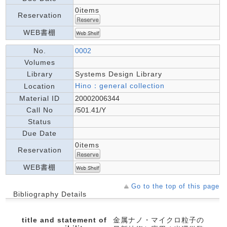
0items
Reservation
WEB書棚
No.
0002
Volumes
Library
Systems Design Library
Hino：general collection
Location
Material ID
20002006344
Call No
/501.41/Y
Status
Due Date
0items
Reservation
WEB書棚
Go to the top of this page
Bibliography Details
title and statement of
金属ナノ・マイクロ粒子の