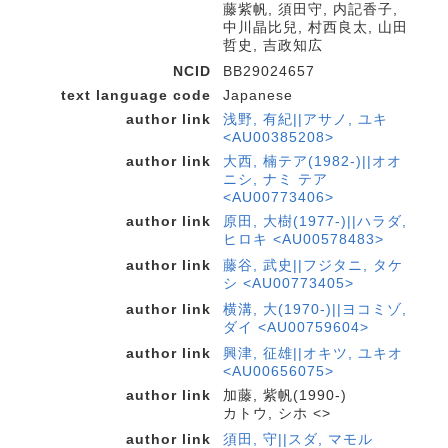
藤紫帆, 須田守, 内記香子,
中川晶比兒, 村西良太, 山田
哲史, 吉政知広
NCID
BB29024657
text language code
Japanese
author link
浅野, 有紀||アサノ, ユキ
<AU00385208>
author link
大西, 楠テア(1982-)||オオ
ニシ, ナミ テア
<AU00773406>
author link
原田, 大樹(1977-)||ハラダ,
ヒロキ <AU00578483>
author link
藤谷, 武史||フジタニ, タケ
シ <AU00773405>
author link
横溝, 大(1970-)||ヨコミゾ,
ダイ <AU00759604>
author link
興津, 征雄||オキツ, ユキオ
<AU00656075>
author link
加藤, 紫帆(1990-)
カトウ, シホ <>
author link
須田, 守||スダ, マモル