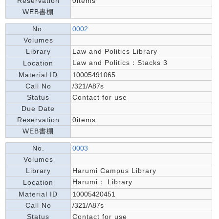
Reservation
0items
WEB書棚
No.
0002
Volumes
Library
Law and Politics Library
Law and Politics：Stacks 3
Location
Material ID
10005491065
Call No
/321/A87s
Status
Contact for use
Due Date
Reservation
0items
WEB書棚
No.
0003
Volumes
Library
Harumi Campus Library
Harumi： Library
Location
Material ID
10005420451
Call No
/321/A87s
Status
Contact for use