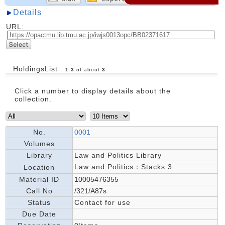
Details
URL:
HoldingsList
1
-
3
of about
3
Click a number to display details about the
collection.
No.
0001
Volumes
Library
Law and Politics Library
Law and Politics：Stacks 3
Location
Material ID
10005476355
Call No
/321/A87s
Status
Contact for use
Due Date