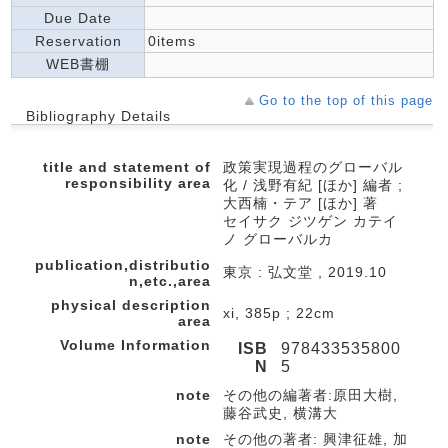
Due Date
Reservation
0items
WEB書棚
Go to the top of this page
Bibliography Details
title and statement of
政策実現過程のグローバル
responsibility area
化 / 浅野有紀 [ほか] 編者 ;
大西楠・テア [ほか] 著
セイサク ジツゲン カテイ
ノ グローバルカ
publication,distributio
東京 : 弘文堂 , 2019.10
n,etc.,area
physical description
xi, 385p ; 22cm
area
Volume Information
ISB
978433535800
N
5
note
その他の編著者:原田大樹,
藤谷武史, 横溝大
note
その他の著者: 興津征雄, 加