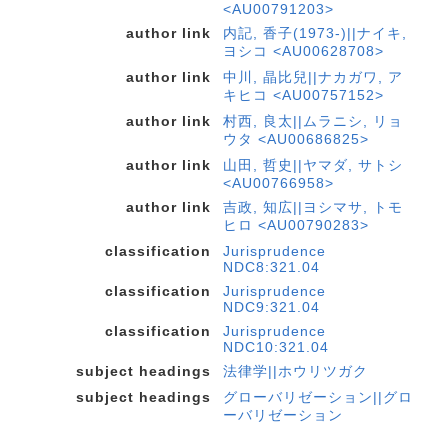
<AU00791203>
author link
内記, 香子(1973-)||ナイキ,
ヨシコ <AU00628708>
author link
中川, 晶比兒||ナカガワ, ア
キヒコ <AU00757152>
author link
村西, 良太||ムラニシ, リョ
ウタ <AU00686825>
author link
山田, 哲史||ヤマダ, サトシ
<AU00766958>
author link
吉政, 知広||ヨシマサ, トモ
ヒロ <AU00790283>
classification
Jurisprudence
NDC8:321.04
classification
Jurisprudence
NDC9:321.04
classification
Jurisprudence
NDC10:321.04
subject headings
法律学||ホウリツガク
subject headings
グローバリゼーション||グロ
ーバリゼーション