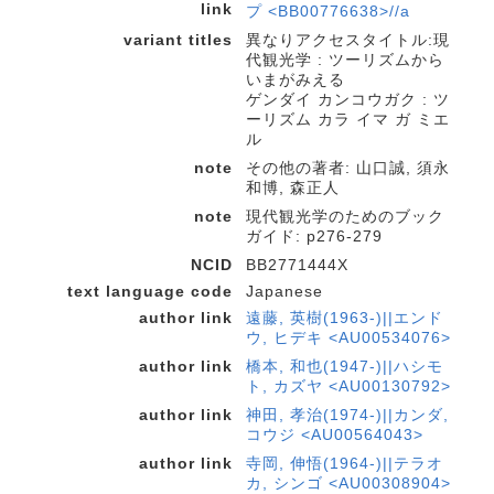
link
プ <BB00776638>//a
variant titles
異なりアクセスタイトル:現
代観光学 : ツーリズムから
いまがみえる
ゲンダイ カンコウガク : ツ
ーリズム カラ イマ ガ ミエ
ル
note
その他の著者: 山口誠, 須永
和博, 森正人
note
現代観光学のためのブック
ガイド: p276-279
NCID
BB2771444X
text language code
Japanese
author link
遠藤, 英樹(1963-)||エンド
ウ, ヒデキ <AU00534076>
author link
橋本, 和也(1947-)||ハシモ
ト, カズヤ <AU00130792>
author link
神田, 孝治(1974-)||カンダ,
コウジ <AU00564043>
author link
寺岡, 伸悟(1964-)||テラオ
カ, シンゴ <AU00308904>