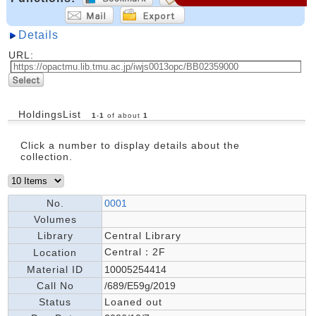
Details
URL:
HoldingsList
1
-
1
of about
1
Click a number to display details about the
collection.
No.
0001
Volumes
Library
Central Library
Central：2F
Location
Material ID
10005254414
Call No
/689/E59g/2019
Status
Loaned out