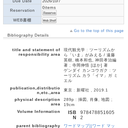
Due Date
2026/10/7
0items
Reservation
WEB書棚
Go to the top of this page
Bibliography Details
title and statement of
現代観光学 : ツーリズムか
responsibility area
ら「いま」がみえる / 遠藤
英樹, 橋本和也, 神田孝治編
著 ; 寺岡伸悟 [ほか] 著
ゲンダイ カンコウガク : ツ
ーリズム カラ「イマ」ガ ミ
エル
publication,distributio
東京 : 新曜社 , 2019.1
n,etc.,area
physical description
289p : 挿図, 肖像, 地図 ;
area
19cm
Volume Information
ISB
978478851605
N
2
parent bibliography
ワードマップ||ワード マッ