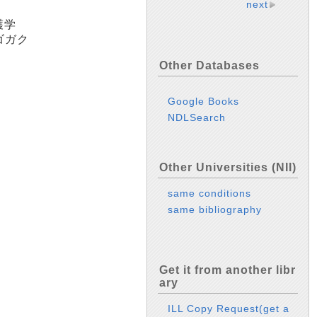
next
護学
ゴガク
Other Databases
Google Books
NDLSearch
Other Universities (NII)
same conditions
same bibliography
Get it from another libr
ary
ILL Copy Request(get a