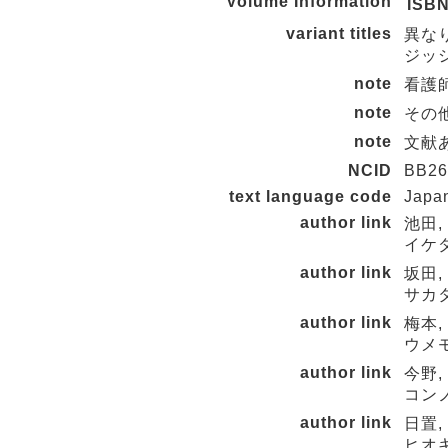
Volume Information
ISB
variant titles
異な
ジッシ
note
看護
note
その他
note
文献
NCID
BB26
text language code
Japa
author link
池田,
イケダ
author link
坂田,
サカタ
author link
梅本,
ウメモ
author link
今野,
コンノ
author link
日置,
ヒオキ