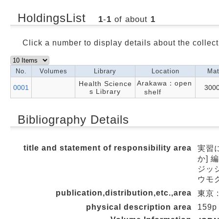
HoldingsList
1
-
1
of about
1
Click a number to display details about the collect
No.
Volumes
Library
Location
Mat
Arakawa：open
Health Science
0001
300
s Library
shelf
Bibliography Details
title and statement of responsibility area
実習に
か] 
ジッシ
ウモ
publication,distribution,etc.,area
東京 :
physical description area
159p