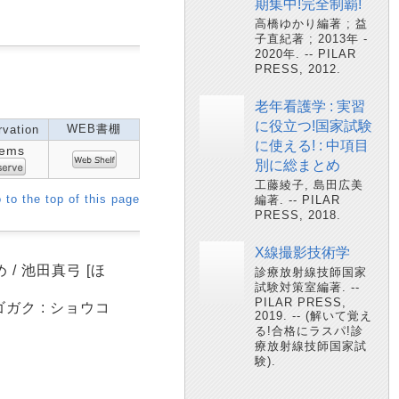
期集中!完全制覇!
高橋ゆかり編著 ; 益
子直紀著 ; 2013年 -
2020年. -- PILAR
PRESS, 2012.
老年看護学 : 実習
に役立つ!国家試験
WEB書棚
vation
に使える! : 中項目
tems
別に総まとめ
工藤綾子, 島田広美
 to the top of this page
編著. -- PILAR
PRESS, 2018.
X線撮影技術学
/ 池田真弓 [ほ
診療放射線技師国家
試験対策室編著. --
PILAR PRESS,
ガク : ショウコ
2019. -- (解いて覚え
る!合格にラスパ!診
療放射線技師国家試
験).