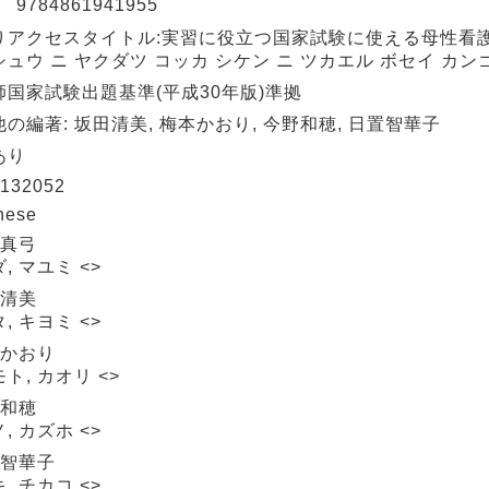
N
9784861941955
りアクセスタイトル:実習に役立つ国家試験に使える母性看
ュウ ニ ヤクダツ コッカ シケン ニ ツカエル ボセイ カン
師国家試験出題基準(平成30年版)準拠
の編著: 坂田清美, 梅本かおり, 今野和穂, 日置智華子
あり
132052
nese
 真弓
, マユミ <>
 清美
, キヨミ <>
 かおり
ト, カオリ <>
 和穂
, カズホ <>
 智華子
, チカコ <>