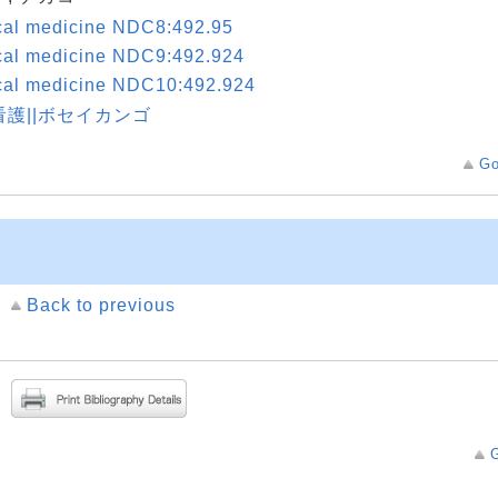
cal medicine NDC8:492.95
cal medicine NDC9:492.924
ical medicine NDC10:492.924
看護||ボセイカンゴ
Go
Back to previous
G