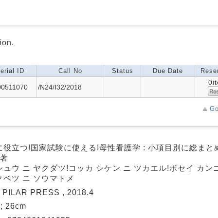
ion.
erial ID
Call No
Status
Due Date
Reser
0i
00511070
/N24/I32/2018
Go
役立つ!国家試験に使える!母性看護学 : 小項目別に総まとめ 
編著
ュウ ニ ヤクダツ!コッカ シケン ニ ツカエル!ボセイ カンゴ
クベツ ニ ソウマトメ
 PILAR PRESS , 2018.4
 ; 26cm