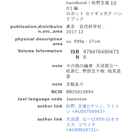
handbook / 松野文俊 [ほ
か] 編
ロボット セイギョガク ハン
ドブック
publication,distributio
東京 : 近代科学社 ,
n,etc.,area
2017.12
physical description
xx, 999p ; 27cm
area
Volume Information
ISB
978476490473
N
6
note
その他の編者: 大須賀公一,
松原仁, 野田五十樹, 稲見昌
彦
note
文献あり
NCID
BB2502389X
text language code
Japanese
author link
松野, 文俊||マツノ, フミト
シ <AU00768942>
author link
大須賀, 公一(1959-)||オオ
スカ, コウイチ
<AU00620711>