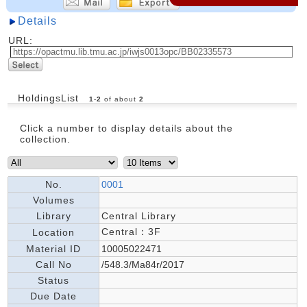
Details
URL:
HoldingsList
1
-
2
of about
2
Click a number to display details about the
collection.
No.
0001
Volumes
Library
Central Library
Central：3F
Location
Material ID
10005022471
Call No
/548.3/Ma84r/2017
Status
Due Date