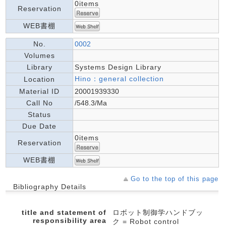
0items
Reservation
WEB書棚
No.
0002
Volumes
Library
Systems Design Library
Hino：general collection
Location
Material ID
20001939330
Call No
/548.3/Ma
Status
Due Date
0items
Reservation
WEB書棚
Go to the top of this page
Bibliography Details
title and statement of
ロボット制御学ハンドブッ
responsibility area
ク = Robot control