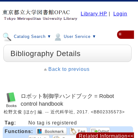
Library HP
|
Login
≡
Catalog Search ▼
User Service ▼
Bibliography Details
Back to previous
ロボット制御学ハンドブック = Robot
control handbook
松野文俊 [ほか] 編. -- 近代科学社, 2017. <BB02335573>
Tag:
No tag is registered
Functions:
Related Information<<