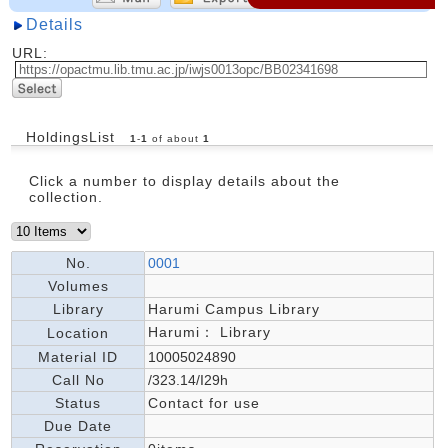
Details
URL:
HoldingsList
1
-
1
of about
1
Click a number to display details about the
collection.
No.
0001
Volumes
Library
Harumi Campus Library
Harumi： Library
Location
Material ID
10005024890
Call No
/323.14/I29h
Status
Contact for use
Due Date