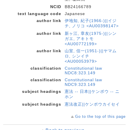
NCID
BB24166789
text language code
Japanese
author link
伊地知, 紀子(1966-)||イジ
チ, ノリコ <AU00398147>
author link
新ヶ江, 章友(1975-)||シン
ガエ, アキトモ
<AU00772199>
author link
山室, 信一(1951-)||ヤマム
ロ, シンイチ
<AU00053979>
classification
Constitutional law
NDC8:323.149
classification
Constitutional law
NDC9:323.149
subject headings
憲法 -- 日本||ケンポウ -- ニ
ホン
subject headings
憲法改正||ケンポウカイセイ
Go to the top of this page