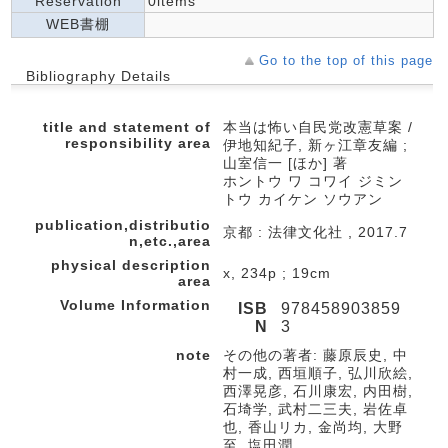
Reservation
0items
WEB書棚
Go to the top of this page
Bibliography Details
title and statement of
本当は怖い自民党改憲草案 /
responsibility area
伊地知紀子, 新ヶ江章友編 ;
山室信一 [ほか] 著
ホントウ ワ コワイ ジミン
トウ カイケン ソウアン
publication,distributio
京都 : 法律文化社 , 2017.7
n,etc.,area
physical description
x, 234p ; 19cm
area
Volume Information
ISB
978458903859
N
3
note
その他の著者: 藤原辰史, 中
村一成, 西垣順子, 弘川欣絵,
西澤晃彦, 石川康宏, 内田樹,
石埼学, 武村二三夫, 岩佐卓
也, 香山リカ, 金尚均, 大野
至, 塩田潤