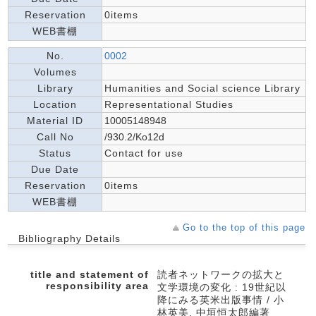
Reservation
0items
WEB書棚
No.
0002
Volumes
Library
Humanities and Social science Library
Location
Representational Studies
Material ID
10005148948
Call No
/930.2/Ko12d
Status
Contact for use
Due Date
Reservation
0items
WEB書棚
Go to the top of this page
Bibliography Details
title and statement of
読者ネットワークの拡大と
responsibility area
文学環境の変化 : 19世紀以
降にみる英米出版事情 / 小
林英美, 中垣恒太郎編著