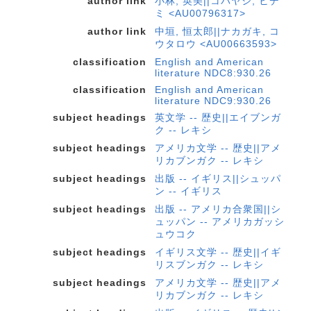
author link
小林, 英美||コバヤシ, ヒデ
ミ <AU00796317>
author link
中垣, 恒太郎||ナカガキ, コ
ウタロウ <AU00663593>
classification
English and American
literature NDC8:930.26
classification
English and American
literature NDC9:930.26
subject headings
英文学 -- 歴史||エイブンガ
ク -- レキシ
subject headings
アメリカ文学 -- 歴史||アメ
リカブンガク -- レキシ
subject headings
出版 -- イギリス||シュッパ
ン -- イギリス
subject headings
出版 -- アメリカ合衆国||シ
ュッパン -- アメリカガッシ
ュウコク
subject headings
イギリス文学 -- 歴史||イギ
リスブンガク -- レキシ
subject headings
アメリカ文学 -- 歴史||アメ
リカブンガク -- レキシ