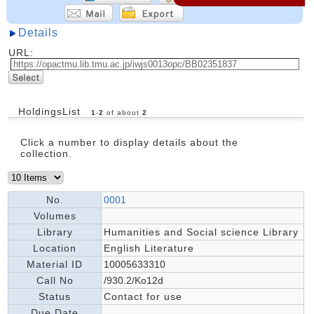
Details
URL:
HoldingsList
1
-
2
of about
2
Click a number to display details about the
collection.
No.
0001
Volumes
Library
Humanities and Social science Library
Location
English Literature
Material ID
10005633310
Call No
/930.2/Ko12d
Status
Contact for use
Due Date