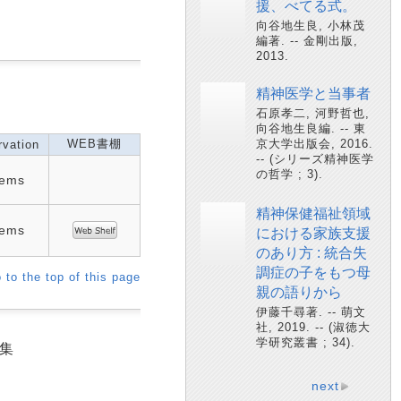
援、べてる式。
向谷地生良, 小林茂
編著. -- 金剛出版,
2013.
精神医学と当事者
石原孝二, 河野哲也,
向谷地生良編. -- 東
WEB書棚
京大学出版会, 2016.
vation
-- (シリーズ精神医学
の哲学 ; 3).
tems
精神保健福祉領域
tems
における家族支援
のあり方 : 統合失
調症の子をもつ母
 to the top of this page
親の語りから
伊藤千尋著. -- 萌文
社, 2019. -- (淑徳大
学研究叢書 ; 34).
編集
next