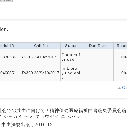
ion.
erial ID
Call No
Status
Due Date
Reser
Contact f
05336336
/369.2/Se19c/2017
0i
or use
In Librar
00460351
R/369.28/Se19/2017
y use onl
0i
y
Go
社会での共生に向けて / 精神保健医療福祉白書編集委員会
 シャカイ デノ キョウセイ ニ ムケテ
 中央法規出版 , 2016.12