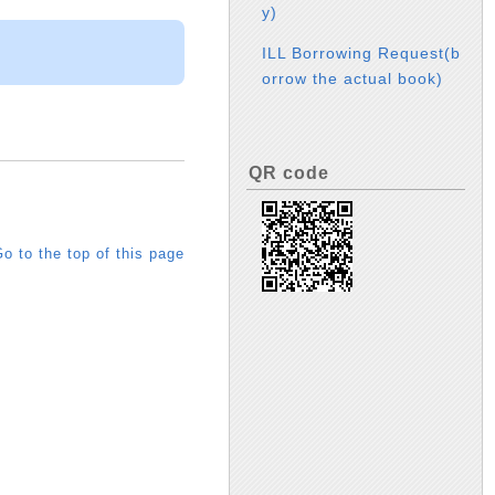
y)
ILL Borrowing Request(b
orrow the actual book)
QR code
o to the top of this page