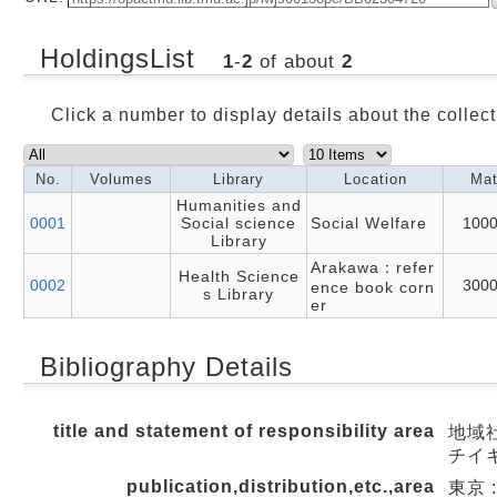
HoldingsList
1
-
2
of about
2
Click a number to display details about the collect
No.
Volumes
Library
Location
Mat
Humanities and
0001
Social science
Social Welfare
100
Library
Arakawa：refer
Health Science
0002
300
ence book corn
s Library
er
Bibliography Details
title and statement of responsibility area
地域
チイキ
publication,distribution,etc.,area
東京 :