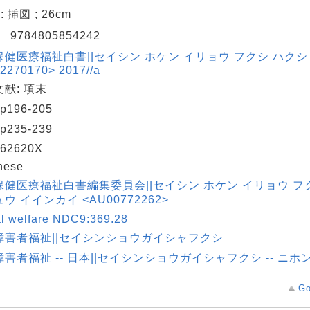
 : 挿図 ; 26cm
N
9784805854242
保健医療福祉白書||セイシン ホケン イリョウ フクシ ハクシ
2270170> 2017//a
献: 項末
p196-205
p235-239
62620X
nese
保健医療福祉白書編集委員会||セイシン ホケン イリョウ フ
ウ イインカイ <AU00772262>
al welfare NDC9:369.28
障害者福祉||セイシンショウガイシャフクシ
害者福祉 -- 日本||セイシンショウガイシャフクシ -- ニホ
Go