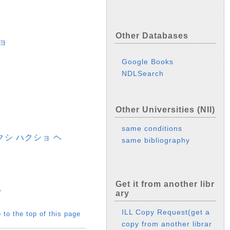
Other Databases
ョ
Google Books
NDLSearch
Other Universities (NII)
same conditions
クシ ハクショ ヘ
same bibliography
Get it from another libr
ン
ary
ILL Copy Request(get a
 to the top of this page
copy from another librar