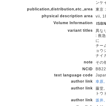
ンケ
publication,distribution,etc.,area
東京 
physical description area
vii, 
Volume Information
ISB
variant titles
異な
: 
に
チーム
ョウシ
ナイカ
note
その他
NCID
BB22
text language code
Japa
author link
幸原,
author link
藤堂,
トウド
author link
坂井,