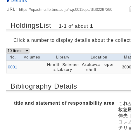
Details
URL:
HoldingsList
1
-
1
of about
1
Click a number to display details about the collect
No.
Volumes
Library
Location
Mat
Arakawa：open
Health Science
0001
300
s Library
shelf
Bibliography Details
title and statement of responsibility area
これ
救急
伸夫 
コレカ
チリ