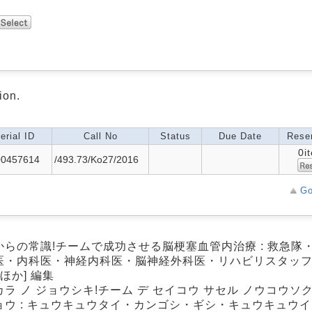
ion.
erial ID
Call No
Status
Due Date
Reser
0i
00457614
/493.73/Ko27/2016
Go
からの常識!チームで成功させる脳梗塞血管内治療 : 救急隊
医・内科医・神経内科医・脳神経外科医・リハビリスタッフの
[ほか] 編集
ラ ノ ジョウシキ!チーム デ セイコウ サセル ノウコウソ
ョウ : キュウキュウタイ・カンゴシ・ギシ・キュウキュウ