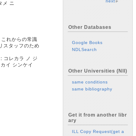
next
タメ ニ
Other Databases
 これからの常識
Google Books
リスタッフのため
NDLSearch
 コレカラ ノ ジ
イカイ シンケイ
Other Universities (NII)
same conditions
same bibliography
Get it from another libr
ary
ILL Copy Request(get a