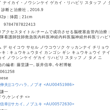
イ ナイカイ・ノウシンケイ ゲカイ・リハビリ スタッフ ノ 
: 診断と治療社 , 2016.9
182p : 挿図 ; 21cm
N
9784787822413
りアクセスタイトル:チームで成功させる脳梗塞血管内治療 :
救急隊看護師技師救急医内科医神経内科医脳神経外科医リハビ
 デ セイコウ サセル ノウコウソク ケッカンナイ チリョウ :
キ : キュウキュウタイ カンゴシ ギシ キュウキュウイ ナ
イ ノウシンケイ ゲカイ リハビリ スタッフ ノ タメ ニ
の編者: 藤堂謙一, 坂井信幸, 今村博敏
061258
nese
 伸夫||コウハラ, ノブオ <AU00451986>
 謙一
ウ,ケンイチ <>
 信幸||サカイ, ノブユキ <AU00572630>