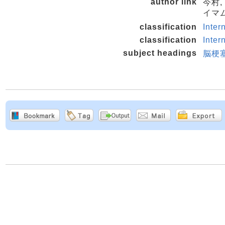
author link
今村,
イマム
classification
Inter
classification
Inter
subject headings
脳梗