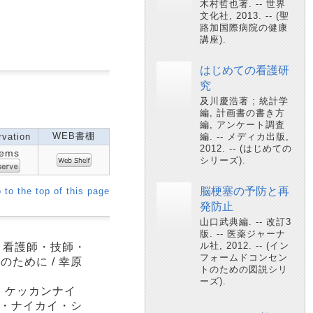
木村哲也著. -- 世界
文化社, 2013. -- (聖
路加国際病院の健康
講座).
はじめての看護研
究
及川慶浩著 ; 統計学
編, 計画書の書き方
編, アンケート調査
WEB書棚
vation
編. -- メディカ出版,
2012. -- (はじめての
tems
シリーズ).
脳梗塞の予防と再
 to the top of this page
発防止
山口武典編. -- 改訂3
版. -- 医薬ジャーナ
ル社, 2012. -- (イン
・看護師・技師・
フォームドコンセン
ために / 幸原
トのための図説シリ
ーズ).
ク ケッカンナイ
イ・ナイカイ・シ