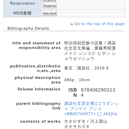
0items
Reservation
WEB書棚
Go to the top of this page
Bibliography Details
title and statement of
明治深刻悲惨小説集 / 講談
responsibility area
社文芸文庫編 ; 齋藤秀昭選
メイジ シンコク ヒサン シ
ョウセツシュウ
publication,distributio
東京 : 講談社 , 2016.6
n,etc.,area
physical description
386p ; 16cm
area
Volume Information
ISB
978406290313
N
4
parent bibliography
講談社文芸文庫||コウダンシ
link
ャ ブンゲイ ブンコ
<BB00769077> [こJ40]//a
contents of works
大さかずき / 川上眉山
オオサカズキ