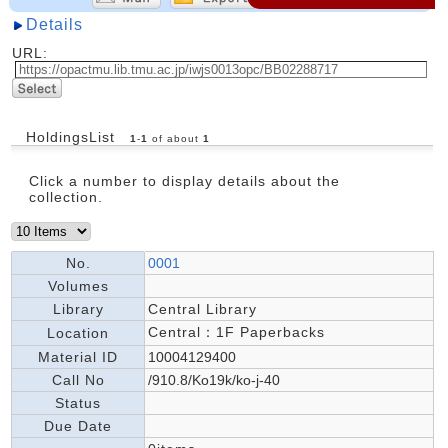
Details
URL:
HoldingsList
1
-
1
of about
1
Click a number to display details about the
collection.
No.
0001
Volumes
Library
Central Library
Central：1F Paperbacks
Location
Material ID
10004129400
Call No
/910.8/Ko19k/ko-j-40
Status
Due Date