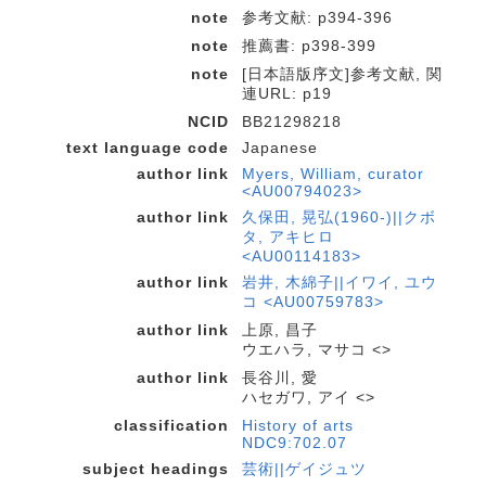
note
参考文献: p394-396
note
推薦書: p398-399
note
[日本語版序文]参考文献, 関
連URL: p19
NCID
BB21298218
text language code
Japanese
author link
Myers, William, curator
<AU00794023>
author link
久保田, 晃弘(1960-)||クボ
タ, アキヒロ
<AU00114183>
author link
岩井, 木綿子||イワイ, ユウ
コ <AU00759783>
author link
上原, 昌子
ウエハラ, マサコ <>
author link
長谷川, 愛
ハセガワ, アイ <>
classification
History of arts
NDC9:702.07
subject headings
芸術||ゲイジュツ