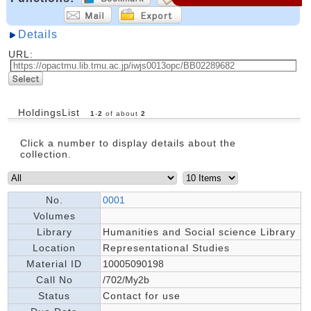
Details
URL:
HoldingsList
1
-
2
of about
2
Click a number to display details about the
collection.
No.
0001
Volumes
Library
Humanities and Social science Library
Location
Representational Studies
Material ID
10005090198
Call No
/702/My2b
Status
Contact for use