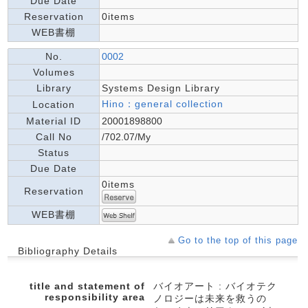
Due Date
Reservation
0items
WEB書棚
No.
0002
Volumes
Library
Systems Design Library
Hino：general collection
Location
Material ID
20001898800
Call No
/702.07/My
Status
Due Date
0items
Reservation
WEB書棚
Go to the top of this page
Bibliography Details
title and statement of
バイオアート : バイオテク
responsibility area
ノロジーは未来を救うの