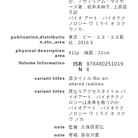
か。 / ウィリアム・マイヤ
ーズ著 ; 岩井木綿子, 上原昌
子訳
バイオ アート : バイオテク
ノロジー ワ ミライ オ スク
ウノカ。
publication,distributio
東京 : ビー・エヌ・エヌ新
n,etc.,area
社 , 2016.5
physical description
411p : 挿図 ; 21cm
area
Volume Information
ISB
978480251019
N
6
variant titles
原タイトル:Bio art :
altered realities
variant titles
異なりアクセスタイトル:バ
イオアート : バイオテクノ
ロジーは未来を救うのか
バイオアート : バイオテク
ノロジー ワ ミライ オ スク
ウ ノカ
note
監修: 久保田晃弘
note
寄稿: 長谷川愛