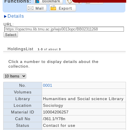
Functions:
Details
URL:
HoldingsList
1
-
3
of about
3
Click a number to display details about the
collection.
No.
0001
Volumes
Library
Humanities and Social science Library
Location
Sociology
Material ID
10004206257
Call No
/361.1/Y78n
Status
Contact for use