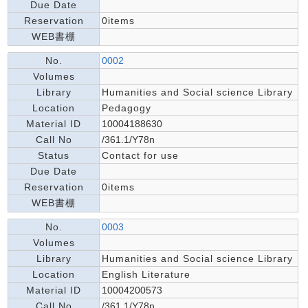
Due Date
Reservation
0items
WEB書棚
No.
0002
Volumes
Library
Humanities and Social science Library
Location
Pedagogy
Material ID
10004188630
Call No
/361.1/Y78n
Status
Contact for use
Due Date
Reservation
0items
WEB書棚
No.
0003
Volumes
Library
Humanities and Social science Library
Location
English Literature
Material ID
10004200573
Call No
/361.1/Y78n