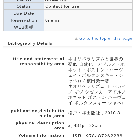
Status
Contact for use
Due Date
Reservation
0items
WEB書棚
Go to the top of this page
Bibliography Details
title and statement of
ネオリベラリズムと世界の
responsibility area
疑似-自然化 : アドルノ・ホ
ネット・ポストン・ハーヴ
ェイ・ボルタンスキー・シ
ャペロ / 横田榮一著
ネオリベラリズム ト セカイ
ノ ギジ シゼンカ : アドルノ
ホネット ポストン ハーヴェ
イ ボルタンスキー シャペロ
publication,distributio
松戸 : 梓出版社 , 2016.3
n,etc.,area
physical description
x, 434p ; 22cm
area
Volume Information
ISB
978487262236