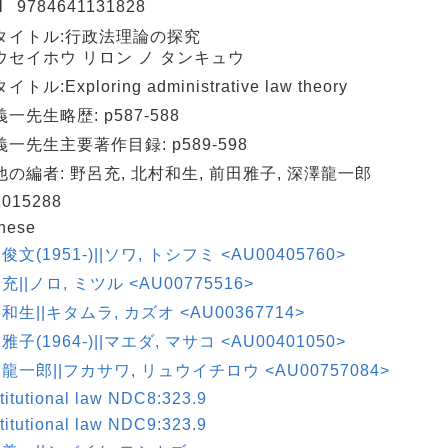
N
9784641131828
タイトル:行政法理論の探究
ウセイホウ リロン ノ タンキュウ
トル:Exploring administrative law theory
一先生略歴: p587-588
一先生主要著作目録: p589-598
の編者: 野呂充, 北村和生, 前田雅子, 深澤龍一郎
015288
nese
 俊文(1951-)||ソワ, トシフミ <AU00405760>
 充||ノロ, ミツル <AU00775516>
 和生||キタムラ, カズオ <AU00367714>
 雅子(1964-)||マエダ, マサコ <AU00401050>
 龍一郎||フカサワ, リュウイチロウ <AU00757084>
titutional law NDC8:323.9
titutional law NDC9:323.9