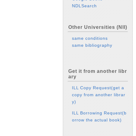
NDLSearch
Other Universities (NII)
same conditions
same bibliography
Get it from another libr
ary
ILL Copy Request(get a
copy from another librar
y)
ILL Borrowing Request(b
orrow the actual book)