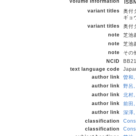
Volume Information
ISB
variant titles
奥付
ギョ
variant titles
奥付タイ
note
芝池義
note
芝池義
note
その他
NCID
BB21
text language code
Japa
author link
曽和,
author link
野呂,
author link
北村,
author link
前田,
author link
深澤,
classification
Cons
classification
Cons