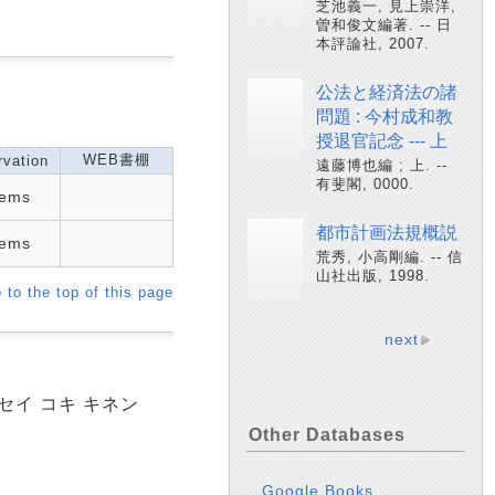
芝池義一, 見上崇洋,
曽和俊文編著. -- 日
本評論社, 2007.
公法と経済法の諸
問題 : 今村成和教
授退官記念 --- 上
WEB書棚
vation
遠藤博也編 ; 上. --
有斐閣, 0000.
tems
都市計画法規概説
tems
荒秀, 小高剛編. -- 信
山社出版, 1998.
 to the top of this page
next
セイ コキ キネン
Other Databases
Google Books