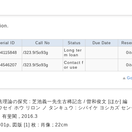
ion.
erial ID
Call No
Status
Due Date
Reser
Long ter
04115848
/323.9/So93g
0i
m loan
Contact f
04546207
/323.9/So93g
0i
or use
Go
理論の探究 : 芝池義一先生古稀記念 / 曽和俊文 [ほか] 編
セイ ホウ リロン ノ タンキュウ : シバイケ ヨシカズ セン
 有斐閣 , 2016.3
, 601p, 図版 [1] 枚 : 肖像 ; 22cm