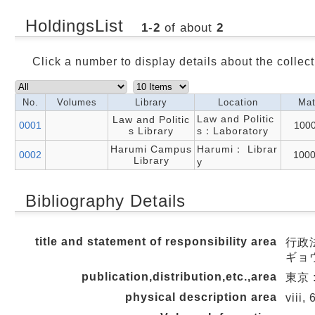
HoldingsList
1
-
2
of about
2
Click a number to display details about the collect
No.
Volumes
Library
Location
Mat
Law and Politic
Law and Politic
0001
100
s Library
s：Laboratory
Harumi Campus
Harumi： Librar
0002
100
Library
y
Bibliography Details
title and statement of responsibility area
行政法
ギョウ
publication,distribution,etc.,area
東京 :
physical description area
viii