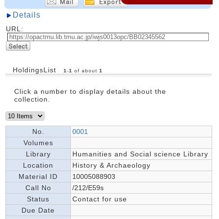
Details
URL:
HoldingsList
1
-
1
of about
1
Click a number to display details about the
collection.
No.
0001
Volumes
Library
Humanities and Social science Library
Location
History & Archaeology
Material ID
10005088903
Call No
/212/E59s
Status
Contact for use
Due Date