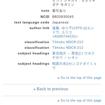
オウウ シャカイ : オオサキ
ダテ モガミシ
note
索引あり
NCID
BB20830045
text language code
Japanese
author link
遠藤, ゆり子(1970-)||エン
ドウ, ユリコ
<AU00744131>
classification
Tôhoku NDC8:212
classification
Tôhoku NDC9:212
subject headings
東北地方 -- 歴史||トウホク
チホウ -- レキシ
subject headings
戦国大名||センゴクダイミョ
ウ
Go to the top of this page
Back to previous
Go to the top of this page