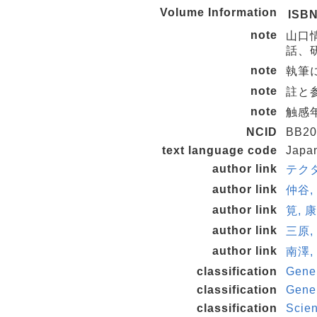
Volume Information
ISB
note
山口情報
話、
note
執筆に
note
註と参
note
触感年表
NCID
BB20
text language code
Japa
author link
テクタ
author link
仲谷, 
author link
筧, 康
author link
三原,
author link
南澤,
classification
Gene
classification
Gene
classification
Scie