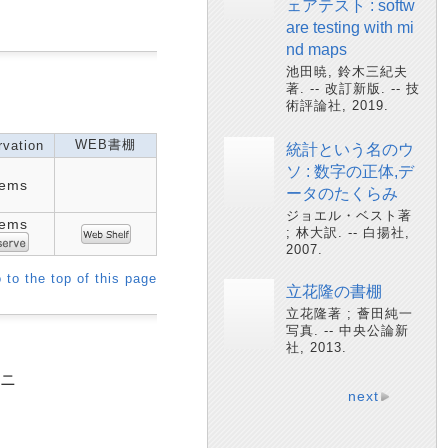
ェアテスト : softw
are testing with mi
nd maps
池田暁, 鈴木三紀夫
著. -- 改訂新版. -- 技
術評論社, 2019.
WEB書棚
vation
統計という名のウ
ソ : 数字の正体,デ
tems
ータのたくらみ
ジョエル・ベスト著
tems
; 林大訳. -- 白揚社,
2007.
 to the top of this page
立花隆の書棚
立花隆著 ; 薈田純一
写真. -- 中央公論新
社, 2013.
ウニ
next