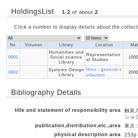
HoldingsList
1
-
2
of about
2
Click a number to display details about the collect
No.
Volumes
Library
Location
Mat
Humanities and
Representation
0001
Social science
100
al Studies
Library
Hino：general c
Systems Design
0002
200
Library
ollection
Bibliography Details
title and statement of responsibility area
触楽
ショク
publication,distribution,etc.,area
東京 :
physical description area
253p