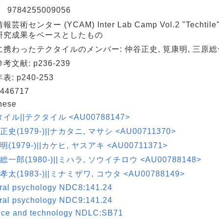
N
9784255009056
芸術センター (YCAM) Inter Lab Camp Vol.2 "Techt
研究成果をベースとしたもの
携わったテクタイルのメンバー: 仲谷正史, 筧康明, 三原総
考文献: p236-239
: p240-253
446717
nese
イル||テクタイル <AU00788147>
正史(1979-)||ナカタニ, マサシ <AU00711370>
明(1979-)||カケヒ, ヤスアキ <AU00711371>
 総一郎(1980-)||ミハラ, ソウイチロウ <AU00788148>
 孝太(1983-)||ミナミザワ, コウタ <AU00788149>
ral psychology NDC8:141.24
ral psychology NDC9:141.24
nce and technology NDLC:SB71