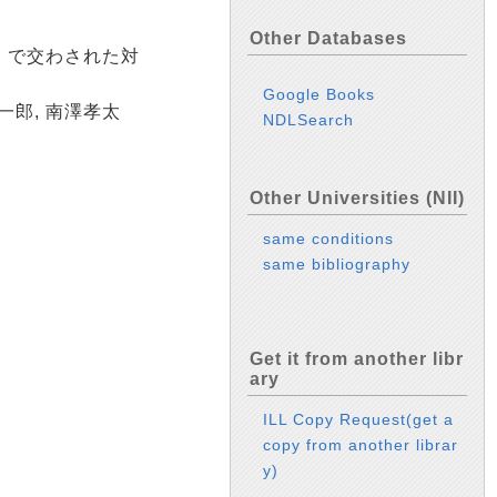
Other Databases
ile" で交わされた対
Google Books
一郎, 南澤孝太
NDLSearch
Other Universities (NII)
same conditions
same bibliography
Get it from another libr
ary
ILL Copy Request(get a
copy from another librar
y)