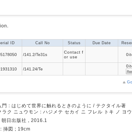
ion.
erial ID
Call No
Status
Due Date
Reser
Contact f
05178050
/141.2/Te31s
0i
or use
0i
01931310
/141.24/Te
Go
入門 : はじめて世界に触れるときのように / テクタイル著
ラク ニュウモン : ハジメテ セカイ ニ フレル トキ ノ ヨ
 朝日出版社 , 2016.1
 : 挿図 ; 19cm