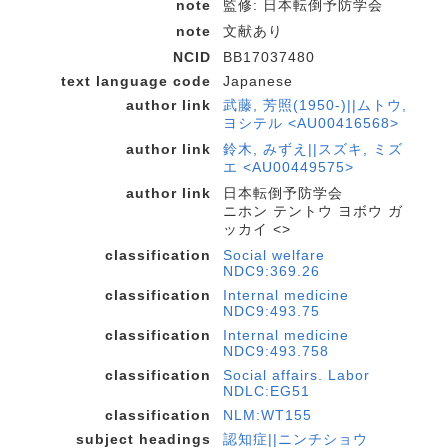
note
監修: 日本転倒予防学会
note
文献あり
NCID
BB17037480
text language code
Japanese
author link
武藤, 芳照(1950-)||ムトウ,
ヨシテル <AU00416568>
author link
鈴木, みずえ||スズキ, ミズ
エ <AU00449575>
author link
日本転倒予防学会
ニホン テントウ ヨボウ ガ
ッカイ <>
classification
Social welfare
NDC9:369.26
classification
Internal medicine
NDC9:493.75
classification
Internal medicine
NDC9:493.758
classification
Social affairs. Labor
NDLC:EG51
classification
NLM:WT155
subject headings
認知症||ニンチショウ