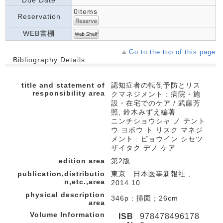
Due Date
0items
Reservation
WEB書棚
Go to the top of this page
Bibliography Details
title and statement of
認知症者の転倒予防とリス
responsibility area
クマネジメント : 病院・施
設・在宅でのケア / 武藤芳
照, 鈴木みずえ編著
ニンチショウシャ ノ テント
ウ ヨボウ ト リスク マネジ
メント : ビョウイン シセツ
ザイタク デノ ケア
edition area
第2版
publication,distributio
東京 : 日本医事新報社 ,
n,etc.,area
2014.10
physical description
346p : 挿図 ; 26cm
area
Volume Information
ISB
978478496178