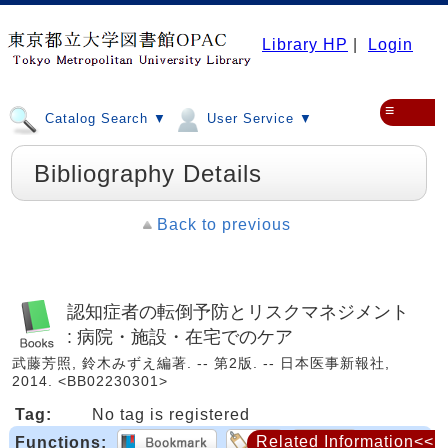
Library HP
|
Login
≡
Catalog Search ▼
User Service ▼
Bibliography Details
Back to previous
認知症者の転倒予防とリスクマネジメント
: 病院・施設・在宅でのケア
武藤芳照, 鈴木みずえ編著. -- 第2版. -- 日本医事新報社,
2014. <BB02230301>
Tag:
No tag is registered
Related Information<<
Functions: