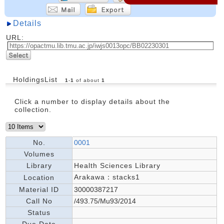
Details
URL:
HoldingsList
1
-
1
of about
1
Click a number to display details about the
collection.
No.
0001
Volumes
Library
Health Sciences Library
Arakawa：stacks1
Location
Material ID
30000387217
Call No
/493.75/Mu93/2014
Status