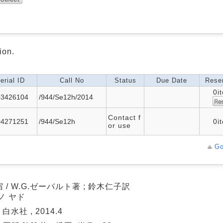
ion.
erial ID
Call No
Status
Due Date
Reser
0i
03426104
/944/Se12h/2014
Contact f
04271251
/944/Se12h
0i
or use
Go
 / W.G.ゼーバルト著 ; 鈴木仁子訳
ノ ヤド
 白水社 , 2014.4