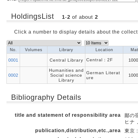
HoldingsList
1
-
2
of about
2
Click a number to display details about the collect
No.
Volumes
Library
Location
Mat
Central：2F
0001
Central Library
100
Humanities and
German Literat
0002
Social science
100
ure
Library
Bibliography Details
title and statement of responsibility area
鄙の宿
ヒナ 
publication,distribution,etc.,area
東京 :