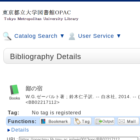
Catalog Search ▼
User Service ▼
Bibliography Details
鄙の宿
W.G.ゼーバルト著 ; 鈴木仁子訳. -- 白水社, 2014. 
<BB02217112>
Tag:
No tag is registered
Functions:
Details
URL: