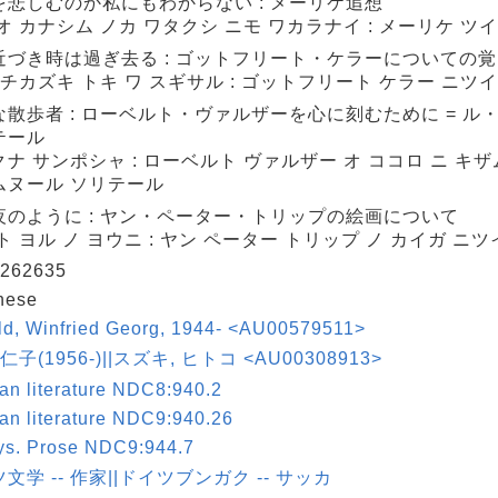
を悲しむのか私にもわからない : メーリケ追想
オ カナシム ノカ ワタクシ ニモ ワカラナイ : メーリケ ツ
近づき時は過ぎ去る : ゴットフリート・ケラーについての
 チカズキ トキ ワ スギサル : ゴットフリート ケラー ニツ
な散歩者 : ローベルト・ヴァルザーを心に刻むために = ル
テール
ナ サンポシャ : ローベルト ヴァルザー オ ココロ ニ キザム
ムヌール ソリテール
夜のように : ヤン・ペーター・トリップの絵画について
ト ヨル ノ ヨウニ : ヤン ペーター トリップ ノ カイガ ニ
262635
nese
ld, Winfried Georg, 1944- <AU00579511>
仁子(1956-)||スズキ, ヒトコ <AU00308913>
n literature NDC8:940.2
n literature NDC9:940.26
ys. Prose NDC9:944.7
文学 -- 作家||ドイツブンガク -- サッカ