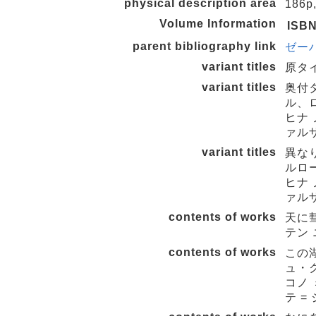
physical description area
186p
Volume Information
ISB
parent bibliography link
ゼーバ
variant titles
原タイト
variant titles
奥付
ル、
ヒナ 
ァル
variant titles
異な
ルロ
ヒナ 
ァル
contents of works
天に
テン 
contents of works
この
ュ・
コノ 
テ =