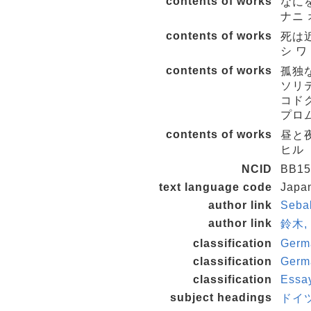
contents of works
なに
ナニ 
contents of works
死は
シ ワ
contents of works
孤独
ソリ
コドク
プロ
contents of works
昼と
ヒル 
NCID
BB15
text language code
Japa
author link
Seba
author link
鈴木, 
classification
Germa
classification
Germa
classification
Essa
subject headings
ドイツ