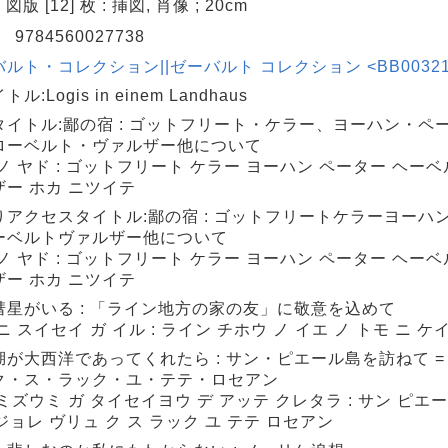
, 図版 [12] 枚 : 挿図, 肖像 ; 20cm
N
9784560027738
ルト・コレクション||ゼーバルト コレクション <BB0032156
ル:Logis in einem Landhaus
タイトル:鄙の宿 : ゴットフリート・ケラー、ヨーハン・ペ
ローベルト・ヴァルザー他について
ノ ヤド : ゴットフリート ケラー ヨーハン ペーター ヘーベ
ザー ホカ ニツイテ
りアクセスタイトル:鄙の宿 : ゴットフリートケラーヨーハ
ーベルトヴァルザー他について
ノ ヤド : ゴットフリート ケラー ヨーハン ペーター ヘーベ
ザー ホカ ニツイテ
彗星がいる : 「ライン地方の家の友」に敬意を込めて
ニ スイセイ ガ イル : ライン チホウ ノ イエ ノ トモ ニ ケ
湖が大西洋であってくれたら : サン・ピエール島を訪ねて =
ク・ス・ラック・ユ・テテ・ロセアン
ミズウミ ガ タイセイヨウ デ アッテ クレタラ : サン ピエ
 ジョレ ヴリュ ク ス ラック ユ テテ ロセアン