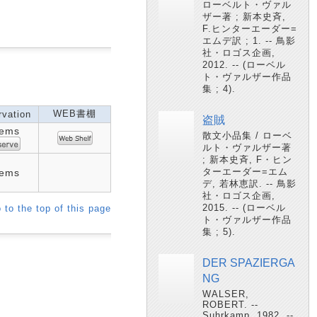
ローベルト・ヴァル
ザー著 ; 新本史斉,
F.ヒンターエーダー=
エムデ訳 ; 1. -- 鳥影
社・ロゴス企画,
2012. -- (ローベル
ト・ヴァルザー作品
集 ; 4).
WEB書棚
vation
盗賊
tems
散文小品集 / ローベ
ルト・ヴァルザー著
; 新本史斉, F・ヒン
ターエーダー=エム
tems
デ, 若林恵訳. -- 鳥影
社・ロゴス企画,
2015. -- (ローベル
 to the top of this page
ト・ヴァルザー作品
集 ; 5).
DER SPAZIERGA
NG
WALSER,
ROBERT. --
Suhrkamp, 1982. --