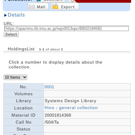
Details
URL:
HoldingsList
1
-
1
of about
1
Click a number to display details about the
collection.
No.
0001
Volumes
Library
Systems Design Library
Hino：general collection
Location
Material ID
20001814368
Call No
/504/Ta
Status