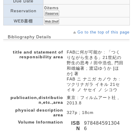
Due Date
0items
Reservation
WEB書棚
Go to the top of this page
Bibliography Details
title and statement of
FABに何が可能か : 「つく
responsibility area
りながら生きる」21世紀の
野生の思考 / 田中浩也, 門田
和雄編著 ; 渡辺ゆうか [ほ
か] 著
FAB ニ ナニガ カノウ カ :
ツクリナガラ イキル 21セ
イキ ノ ヤセイ ノ シコウ
publication,distributio
東京 : フィルムアート社 ,
n,etc.,area
2013.8
physical description
327p ; 18cm
area
Volume Information
ISB
978484591304
N
6