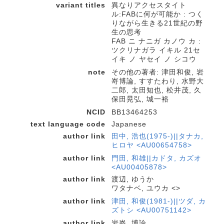
variant titles
異なりアクセスタイト
ル:FABに何が可能か : つく
りながら生きる21世紀の野
生の思考
FAB ニ ナニガ カノウ カ :
ツクリナガラ イキル 21セ
イキ ノ ヤセイ ノ シコウ
note
その他の著者: 津田和俊, 岩
嵜博論, すすたわり, 水野大
二郎, 太田知也, 松井茂, 久
保田晃弘, 城一裕
NCID
BB13464253
text language code
Japanese
author link
田中, 浩也(1975-)||タナカ,
ヒロヤ <AU00654758>
author link
門田, 和雄||カドタ, カズオ
<AU00405878>
author link
渡辺, ゆうか
ワタナベ, ユウカ <>
author link
津田, 和俊(1981-)||ツダ, カ
ズトシ <AU00751142>
author link
岩嵜, 博論