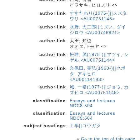
イワサキ, ヒロノリ <>
author link
すすたわり(1975-)||ススタ
ワリ <AU00751143>
author link
水野, 大二郎||ミズノ, ダイ
ジロウ <AU00746821>
author link
太田, 知也
オオタ,トモヤ <>
author link
松井, 茂(1975-)||マツイ, シ
ゲル <AU00751144>
author link
久保田, 晃弘(1960-)||クボ
タ, アキヒロ
<AU00114183>
author link
城, 一裕(1977-)||ジョウ, カ
ズヒロ <AU00751145>
classification
Essays and lectures
NDC8:504
classification
Essays and lectures
NDC9:504
subject headings
工学||コウガク
Go to the top of this page