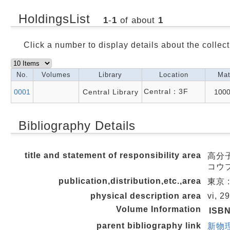
HoldingsList
1
-
1
of about
1
Click a number to display details about the collect
No.
Volumes
Library
Location
Mat
Central：3F
0001
Central Library
100
Bibliography Details
title and statement of responsibility area
高分
コウ
publication,distribution,etc.,area
東京 :
physical description area
vi, 2
Volume Information
ISB
parent bibliography link
新物理