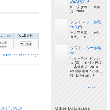
めの熱力学
田中文彦著. -- 裳華
房, 2009.
ソフトマター物理
学入門
土井正男著. -- 岩波
WEB書棚
vation
書店, 2010.
tems
ソフトマター物理
学
 to the top of this page
ウイッテン, ピンカ
ス [著] ; 好村滋行訳.
-- 吉岡書店, 2010. --
(物理学叢書 / 小谷正
雄 [ほか] 編 ; 106).
next
773691>
Other Databases