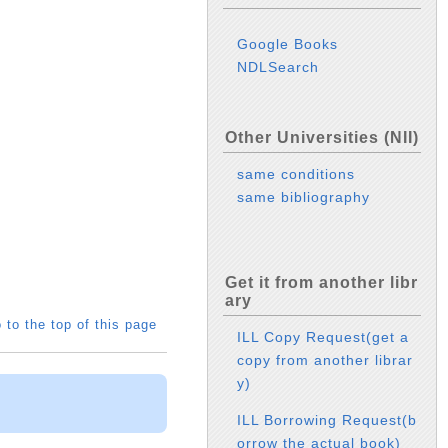
Google Books
NDLSearch
Other Universities (NII)
same conditions
same bibliography
Get it from another libr
ary
 to the top of this page
ILL Copy Request(get a
copy from another librar
y)
ILL Borrowing Request(b
orrow the actual book)