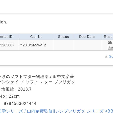
ion.
erial ID
Call No
Status
Due Date
Reser
0i
03265007
/420.8/Sh59y/42
Go
子系のソフトマター物理学 / 田中文彦著
ブンシケイ ノ ソフト マター ブツリガク
 培風館 , 2013.7
94p ; 22cm
N
9784563024444
学シリーズ / 山内恭彦監修||シンブツリガク シリーズ <BB00