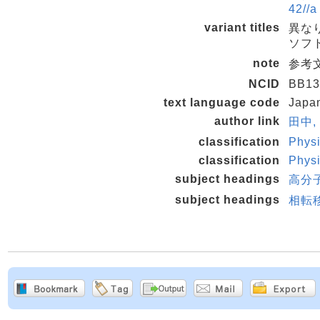
42//a
variant titles
異な
ソフト
note
参考文献
NCID
BB13
text language code
Japa
author link
田中, 
classification
Physi
classification
Physi
subject headings
高分
subject headings
相転移