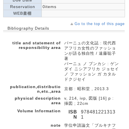
Due Date
Reservation
0items
WEB書棚
Go to the top of this page
Bibliography Details
title and statement of
パーニュの文化誌 : 現代西
responsibility area
アフリカ女性のファッショ
ンが語る独自性 / 遠藤聡子
著
パーニュ ノ ブンカシ : ゲン
ダイ ニシアフリカ ジョセイ
ノ ファッション ガ カタル
ドクジセイ
publication,distributio
京都 : 昭和堂 , 2013.3
n,etc.,area
physical description
v, 214, ivp, 図版 [16] p :
area
挿図 ; 22cm
Volume Information
ISB
978481221313
N
1
note
学位申請論文「ブルキナフ