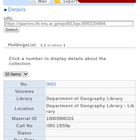
Details
URL:
HoldingsList
1
-
1
of about
1
Click a number to display details about the
collection.
No.
0001
Volumes
Library
Department of Geography Library
Department of Geography Library：Lib
Location
rary
Material ID
10003906315
Call No
/383.1/E59p
Status