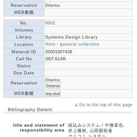
Reservation
0items
WEB書棚
No.
0002
Volumes
Library
Systems Design Library
Hino：general collection
Location
Material ID
20001807438
Call No
/007.61/Mi
Status
Due Date
0items
Reservation
WEB書棚
Go to the top of this page
Bibliography Details
title and statement of
組込みシステム / 中條直也,
responsibility area
井上雅裕, 山田圀裕著
クミコミ システム