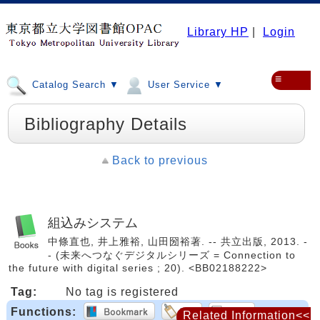
Library HP
|
Login
≡
Catalog Search ▼
User Service ▼
Bibliography Details
Back to previous
組込みシステム
中條直也, 井上雅裕, 山田圀裕著. -- 共立出版, 2013. -
- (未来へつなぐデジタルシリーズ = Connection to
the future with digital series ; 20). <BB02188222>
Tag:
No tag is registered
Functions:
Related Information<<