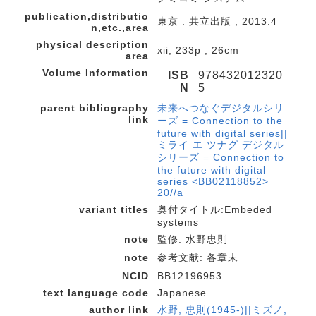
publication,distributio
東京 : 共立出版 , 2013.4
n,etc.,area
physical description
xii, 233p ; 26cm
area
Volume Information
ISB
978432012320
N
5
parent bibliography
未来へつなぐデジタルシリ
link
ーズ = Connection to the
future with digital series||
ミライ エ ツナグ デジタル
シリーズ = Connection to
the future with digital
series <BB02118852>
20//a
variant titles
奥付タイトル:Embeded
systems
note
監修: 水野忠則
note
参考文献: 各章末
NCID
BB12196953
text language code
Japanese
author link
水野, 忠則(1945-)||ミズノ,