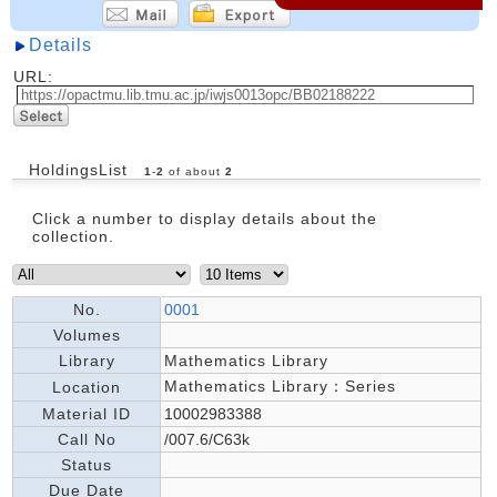
Details
URL:
HoldingsList
1
-
2
of about
2
Click a number to display details about the
collection.
No.
0001
Volumes
Library
Mathematics Library
Mathematics Library：Series
Location
Material ID
10002983388
Call No
/007.6/C63k
Status
Due Date