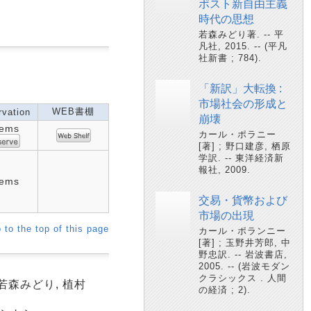
ポスト新自由主義
時代の思想
若森みどり著. -- 平
凡社, 2015. -- (平凡
社新書 ; 784).
「新訳」大転換 :
市場社会の形成と
WEB書棚
vation
崩壊
tems
カール・ポラニー
[著] ; 野口建彦, 栖原
学訳. -- 東洋経済新
報社, 2009.
tems
交易・貨幣および
市場の出現
 to the top of this page
カール・ポランニー
[著] ; 玉野井芳郎, 中
野忠訳. -- 岩波書店,
2005. -- (岩波モダン
クラシックス . 人間
若森みどり, 植村
の経済 ; 2).