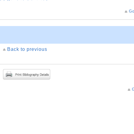
Go
Back to previous
G