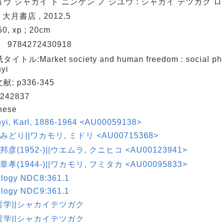
ウ シャカイ ト ニンゲン ノ ジユウ : シャカイ テツガク 
 大月書店 , 2012.5
350, xp ; 20cm
N
9784272430918
イトル:Market society and human freedom : social phil
yi
: p336-345
242837
nese
nyi, Karl, 1886-1964 <AU00059138>
 みどり||ワカモリ, ミドリ <AU00715368>
 邦彦(1952-)||ウエムラ, クニヒコ <AU00123941>
 章孝(1944-)||ワカモリ, フミタカ <AU00095833>
ology NDC8:361.1
ology NDC9:361.1
哲学||シャカイテツガク
哲学||シャカイテツガク