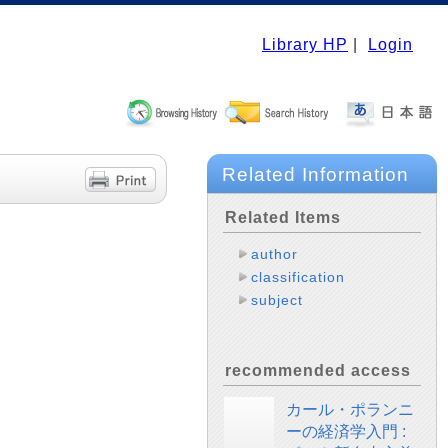
Library HP
|
Login
Related Information
Related Items
author
classification
subject
recommended access
カール・ポランニ
ーの経済学入門 :