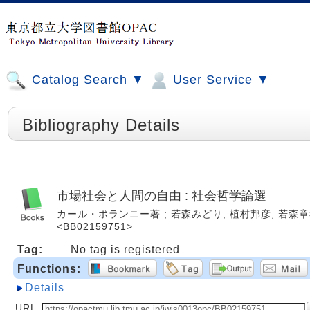
Catalog Search ▼
User Service ▼
Bibliography Details
市場社会と人間の自由 : 社会哲学論選
カール・ポランニー著 ; 若森みどり, 植村邦彦, 若森章孝編訳
<BB02159751>
Tag:
No tag is registered
Functions:
Details
URL: