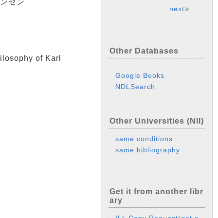
ロンセン
next
Other Databases
osophy of Karl
Google Books
NDLSearch
Other Universities (NII)
same conditions
same bibliography
Get it from another libr
ary
ILL Copy Request(get a