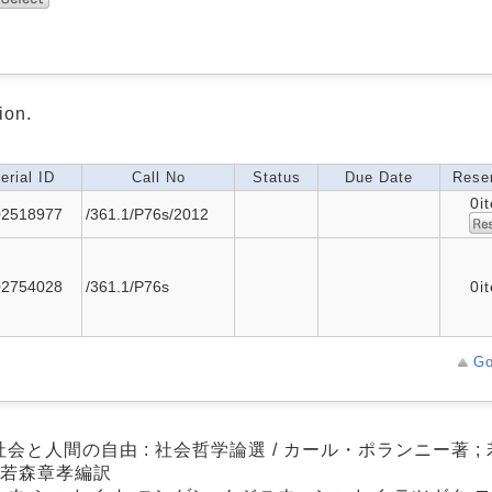
ion.
erial ID
Call No
Status
Due Date
Reser
0i
02518977
/361.1/P76s/2012
02754028
/361.1/P76s
0i
Go
会と人間の自由 : 社会哲学論選 / カール・ポランニー著 ; 
 若森章孝編訳