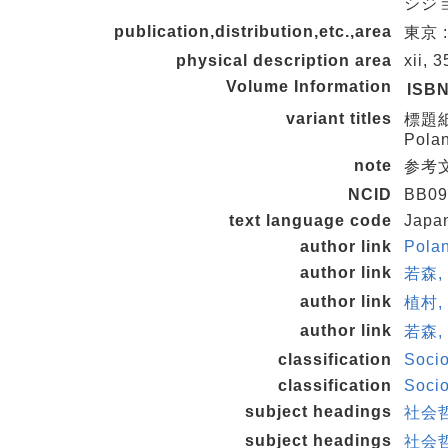
シジョ
publication,distribution,etc.,area
東京 :
physical description area
xii, 
Volume Information
ISB
variant titles
標題紙タ
Polan
note
参考文献
NCID
BB09
text language code
Japa
author link
Pola
author link
若森,
author link
植村,
author link
若森,
classification
Soci
classification
Soci
subject headings
社会
subject headings
社会