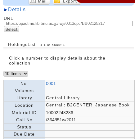
Details
URL:
HoldingsList
1
-
1
of about
1
Click a number to display details about the
collection.
No.
0001
Volumes
Library
Central Library
Central：B2CENTER_Japanese Book
Location
Material ID
10002248286
Call No
/364/I51w/2011
Status
Due Date