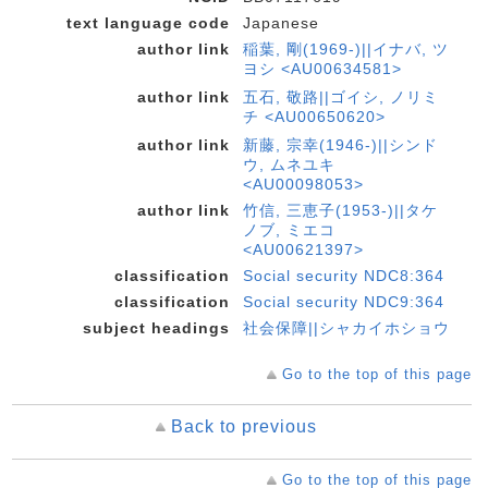
text language code
Japanese
author link
稲葉, 剛(1969-)||イナバ, ツ
ヨシ <AU00634581>
author link
五石, 敬路||ゴイシ, ノリミ
チ <AU00650620>
author link
新藤, 宗幸(1946-)||シンド
ウ, ムネユキ
<AU00098053>
author link
竹信, 三恵子(1953-)||タケ
ノブ, ミエコ
<AU00621397>
classification
Social security NDC8:364
classification
Social security NDC9:364
subject headings
社会保障||シャカイホショウ
Go to the top of this page
Back to previous
Go to the top of this page