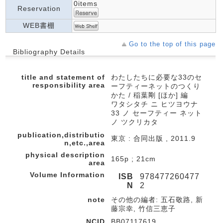
0items
Reservation
WEB書棚
Go to the top of this page
Bibliography Details
title and statement of
わたしたちに必要な33のセ
responsibility area
ーフティーネットのつくり
かた / 稲葉剛 [ほか] 編
ワタシタチ ニ ヒツヨウナ
33 ノ セーフティー ネット
ノ ツクリカタ
publication,distributio
東京 : 合同出版 , 2011.9
n,etc.,area
physical description
165p ; 21cm
area
Volume Information
ISB
978477260477
N
2
note
その他の編者: 五石敬路, 新
藤宗幸, 竹信三恵子
NCID
BB07117619