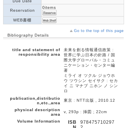
Due Date
0items
Reservation
WEB書棚
Go to the top of this page
Bibliography Details
title and statement of
未来を創る情報通信政策 :
responsibility area
世界に学ぶ日本の針路 / 国
際大学グローバル・コミュ
ニケーション・センター編
著
ミライ オ ツクル ジョウホ
ウ ツウシン セイサク : セカ
イ ニ マナブ ニホン ノ シン
ロ
publication,distributio
東京 : NTT出版 , 2010.12
n,etc.,area
physical description
v, 293p : 挿図 ; 22cm
area
Volume Information
ISB
978475710297
N
2