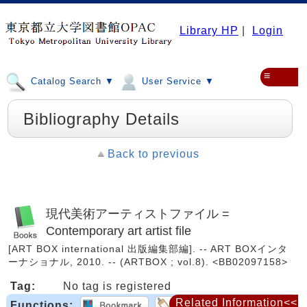
Library HP
|
Login
≡
Catalog Search ▼
User Service ▼
Bibliography Details
Back to previous
現代美術アーティストファイル =
Contemporary art artist file
[ART BOX international 出版編集部編]. -- ART BOXインタ
ーナショナル, 2010. -- (ARTBOX ; vol.8). <BB02097158>
Tag:
No tag is registered
Related Information<<
Functions: