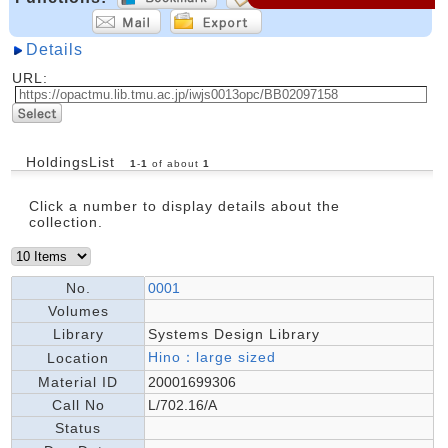
Details
URL:
HoldingsList
1
-
1
of about
1
Click a number to display details about the
collection.
No.
0001
Volumes
Library
Systems Design Library
Hino：large sized
Location
Material ID
20001699306
Call No
L/702.16/A
Status