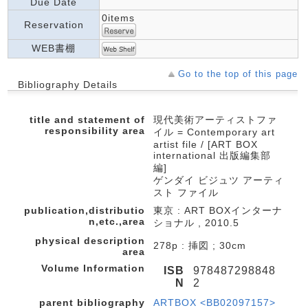
Due Date
0items
Reservation
WEB書棚
Go to the top of this page
Bibliography Details
title and statement of
現代美術アーティストファ
responsibility area
イル = Contemporary art
artist file / [ART BOX
international 出版編集部
編]
ゲンダイ ビジュツ アーティ
スト ファイル
publication,distributio
東京 : ART BOXインターナ
n,etc.,area
ショナル , 2010.5
physical description
278p : 挿図 ; 30cm
area
Volume Information
ISB
978487298848
N
2
parent bibliography
ARTBOX <BB02097157>