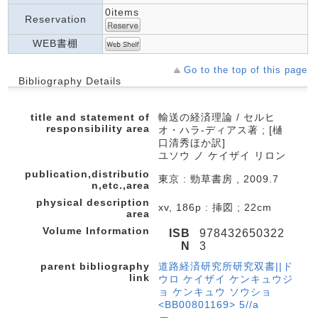
0items
Reservation
WEB書棚
Go to the top of this page
Bibliography Details
title and statement of
輸送の経済理論 / セルヒ
responsibility area
オ・ハラ-ディアス著 ; [樋
口清秀ほか訳]
ユソウ ノ ケイザイ リロン
publication,distributio
東京 : 勁草書房 , 2009.7
n,etc.,area
physical description
xv, 186p : 挿図 ; 22cm
area
Volume Information
ISB
978432650322
N
3
parent bibliography
道路経済研究所研究双書||ド
link
ウロ ケイザイ ケンキュウジ
ョ ケンキュウ ソウショ
<BB00801169> 5//a