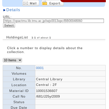
Details
URL:
HoldingsList
1
-
1
of about
1
Click a number to display details about the
collection.
No.
0001
Volumes
Library
Central Library
Central：2F
Location
Material ID
10001536607
Call No
/681/J25y/2009
Status
Due Date