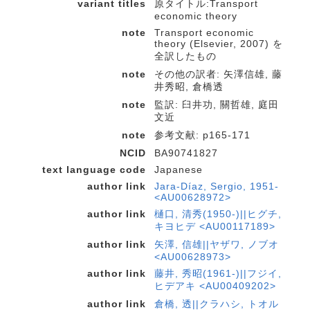
variant titles
原タイトル:Transport
economic theory
note
Transport economic
theory (Elsevier, 2007) を
全訳したもの
note
その他の訳者: 矢澤信雄, 藤
井秀昭, 倉橋透
note
監訳: 臼井功, 關哲雄, 庭田
文近
note
参考文献: p165-171
NCID
BA90741827
text language code
Japanese
author link
Jara-Díaz, Sergio, 1951-
<AU00628972>
author link
樋口, 清秀(1950-)||ヒグチ,
キヨヒデ <AU00117189>
author link
矢澤, 信雄||ヤザワ, ノブオ
<AU00628973>
author link
藤井, 秀昭(1961-)||フジイ,
ヒデアキ <AU00409202>
author link
倉橋, 透||クラハシ, トオル