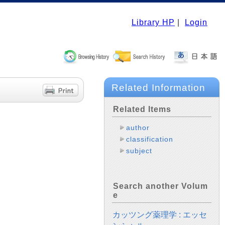
Library HP
|
Login
Related Information
Related Items
author
classification
subject
Search another Volum
e
カッツング薬理学 : エッセ