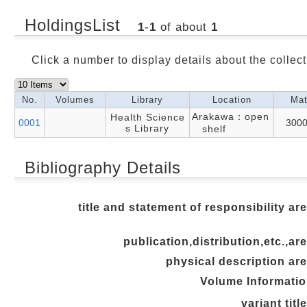
HoldingsList
1
-
1
of about
1
Click a number to display details about the collect
No.
Volumes
Library
Location
Mat
Arakawa：open
Health Science
0001
300
s Library
shelf
Bibliography Details
title and statement of responsibility ar
publication,distribution,etc.,ar
physical description ar
Volume Informati
variant titl