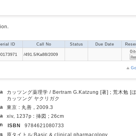
ion.
erial ID
Call No
Status
Due Date
Reser
0i
00173971
/491.5/Ka88/2009
Go
ea
カッツング薬理学 / Bertram G.Katzung [著] ; 荒木勉 [
カッツング ヤクリガク
ea
東京 : 丸善 , 2009.3
ea
xiv, 1237p : 挿図 ; 26cm
on
ISBN
9784621080733
es
原タイトル:Basic & clinical pharmacology