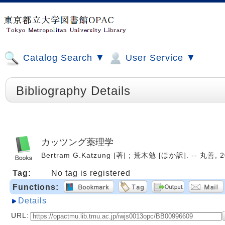
Catalog Search ▼
User Service ▼
Bibliography Details
カッツング薬理学
Bertram G.Katzung [著] ; 荒木勉 [ほか訳]. -- 丸善, 
Tag:
No tag is registered
Functions:
Details
URL: