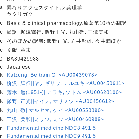
es
異なりアクセスタイトル:薬理学
ヤクリガク
te
Basic & clinical pharmacology.原著第10版の翻訳
te
監訳: 柳澤輝行, 飯野正光, 丸山敬, 三澤美和
te
そのほかの訳者: 飯野正光, 石井邦雄, 今井潤ほか
te
文献: 章末
D
BA89429988
de
Japanese
nk
Katzung, Bertram G. <AU00439078>
nk
柳沢, 輝行||ヤナギサワ, テルユキ <AU00450611>
nk
荒木, 勉(1951-)||アラキ, ツトム <AU00628106>
nk
飯野, 正光||イイノ, マサミツ <AU00450612>
nk
丸山, 敬||マルヤマ, ケイ <AU00553896>
nk
三沢, 美和||ミサワ, ミワ <AU00460989>
on
Fundamental medicine NDC8:491.5
on
Fundamental medicine NDC9:491.5