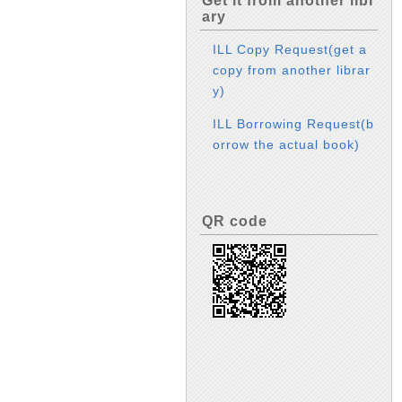
Get it from another libr
ary
ILL Copy Request(get a
copy from another librar
y)
ILL Borrowing Request(b
orrow the actual book)
QR code