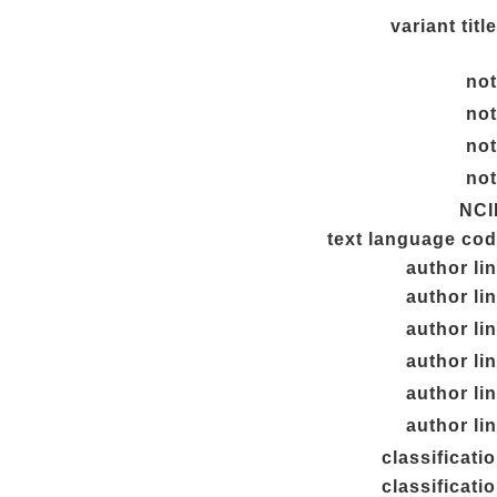
variant titl
no
no
no
no
NCI
text language co
author li
author li
author li
author li
author li
author li
classificati
classificati