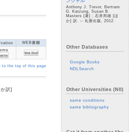
ンシャル
Anthony J. Trevor, Bertram
G. Katzung, Susan B.
Masters [著] ; 石井邦雄 [ほ
か] 訳. -- 丸善出版, 2012.
WEB書棚
vation
Other Databases
tems
Google Books
 to the top of this page
NDLSearch
ほか訳]
Other Universities (NII)
same conditions
same bibliography