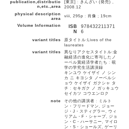
publication,distributio
[東京] : きんざい (発売) ,
n,etc.,area
2008.12
physical description
viii, 295p : 肖像 ; 19cm
area
Volume Information
ISB
978432211371
N
6
variant titles
原タイトル:Lives of the
laureates
variant titles
異なりアクセスタイトル:金
融経済の進化に寄与したノ
ーベル賞経済学者たち : 硯
学の学究生活講演録
キンユウ ケイザイ ノ シン
カ ニ キヨシタ ノーベルシ
ョウ ケイザイ ガクシャ タ
チ : セキガク ノ ガッキュウ
セイカツ コウエンロク
note
その他の講演者 : ミルト
ン・フリードマン, ジョー
ジ・J・スティグラー, ウィ
リアム・F・シャープ, ジョ
ン・C・ハーサニー, マイロ
ン・S・ショールズ, ゲーリ