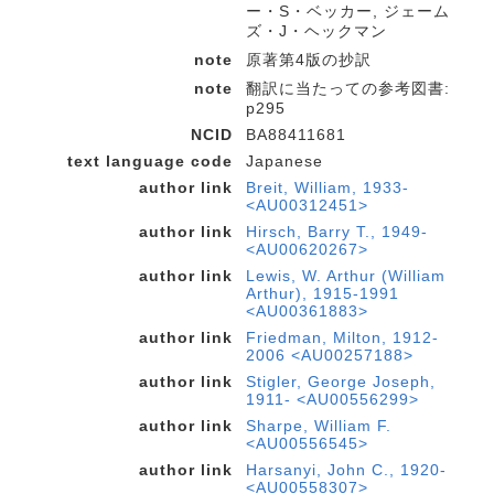
ー・S・ベッカー, ジェーム
ズ・J・ヘックマン
note
原著第4版の抄訳
note
翻訳に当たっての参考図書:
p295
NCID
BA88411681
text language code
Japanese
author link
Breit, William, 1933-
<AU00312451>
author link
Hirsch, Barry T., 1949-
<AU00620267>
author link
Lewis, W. Arthur (William
Arthur), 1915-1991
<AU00361883>
author link
Friedman, Milton, 1912-
2006 <AU00257188>
author link
Stigler, George Joseph,
1911- <AU00556299>
author link
Sharpe, William F.
<AU00556545>
author link
Harsanyi, John C., 1920-
<AU00558307>