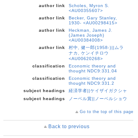
author link
Scholes, Myron S.
<AU00355607>
author link
Becker, Gary Stanley,
1930- <AU00298415>
author link
Heckman, James J.
(James Joseph)
<AU00384008>
author link
村中, 健一郎(1958-)||ムラ
ナカ, ケンイチロウ
<AU00620268>
classification
Economic theory and
thought NDC9:331.04
classification
Economic theory and
thought NDC9:331.2
subject headings
経済学者||ケイザイガクシャ
subject headings
ノーベル賞||ノーベルショウ
Go to the top of this page
Back to previous