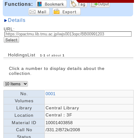
Functions:
Details
URL:
HoldingsList
1
-
1
of about
1
Click a number to display details about the
collection.
No.
0001
Volumes
Library
Central Library
Central：3F
Location
Material ID
10001403858
Call No
/331.2/B72k/2008
Status