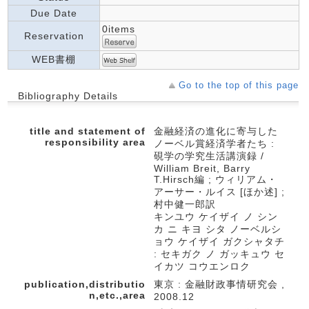
Due Date
0items
Reservation
WEB書棚
Go to the top of this page
Bibliography Details
title and statement of
金融経済の進化に寄与した
responsibility area
ノーベル賞経済学者たち :
硯学の学究生活講演録 /
William Breit, Barry
T.Hirsch編 ; ウィリアム・
アーサー・ルイス [ほか述] ;
村中健一郎訳
キンユウ ケイザイ ノ シン
カ ニ キヨ シタ ノーベルシ
ョウ ケイザイ ガクシャタチ
: セキガク ノ ガッキュウ セ
イカツ コウエンロク
publication,distributio
東京 : 金融財政事情研究会 ,
n,etc.,area
2008.12